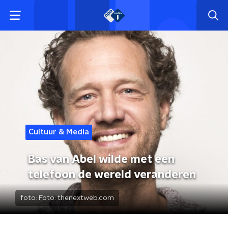
Cultuur & Media
Bas van Abel wilde met een
telefoon de wereld veranderen
foto:
Foto: thenextweb.com