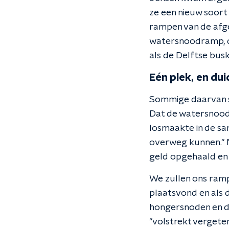
ze een nieuw soort
rampen van de afgel
watersnoodramp, d
als de Delftse bus
Eén plek, en dui
Sommige daarvan st
Dat de watersnoodr
losmaakte in de sa
overweg kunnen." M
geld opgehaald en 
We zullen ons ramp
plaatsvond en als d
hongersnoden en de 
"volstrekt vergeten