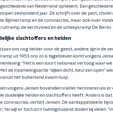
 geschiedenis van Nederland optekent. Een geschiedeni
open zeshonderd jaar. Ze schrijft over de pest, choler
e Bijlmerramp en de coronacrisis, maar ook over min
kruitramp, de kerstvloed en de scheepsramp De Berlin.
delijke slachtoffers en helden
aan ons nog helder voor de geest, andere zijn in de ve
amp uit 1953 ons zo is bijgebleven komt volgens Jens
menleving: "Het is een soort nationaal vertoog waar we
et de inzamelingsactie "dijken dicht, beurzen open" we
vanuit het buitenland kwam hulp.
en volgens Jensen bovendien sneller herinneren als er é
ie duidelijke helden en slachtoffers heeft. Anders is dat
coronacrisis, vertelt Jensen. De aardappelziekte bijvoo
", terwijl er toch zo'n twintigduizend doden bij vielen. 