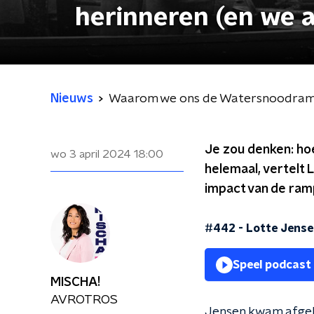
herinneren (en we 
Nieuws
Waarom we ons de Watersnoodramp
Je zou denken: hoe
wo 3 april 2024
18:00
helemaal, vertelt L
impact van de ram
#442 - Lotte Jensen
Speel podcast
MISCHA!
AVROTROS
Jensen kwam afge