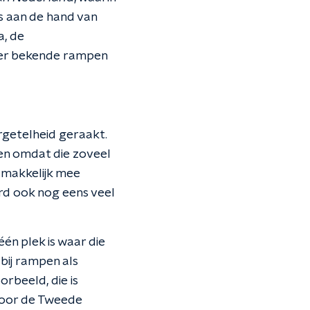
s aan de hand van
a, de
der bekende rampen
rgetelheid geraakt.
en omdat die zoveel
 makkelijk mee
rd ook nog eens veel
én plek is waar die
 bij rampen als
rbeeld, die is
"Voor de Tweede