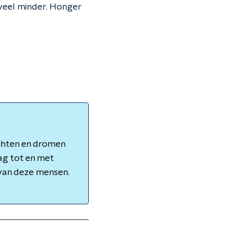
eel minder. Honger
achten en dromen
ag tot en met
 van deze mensen.