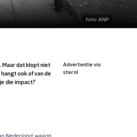
foto:
ANP
Advertentie via
 Maar dat klopt niet
ster.nl
t hangt ook af van de
je die impact?
an Nederland
, waarin