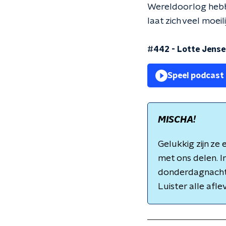
Wereldoorlog hebb
laat zich veel moeil
#442 - Lotte Jensen
Speel podcast
MISCHA!
Gelukkig zijn ze
met ons delen. I
donderdagnacht 
Luister alle afle