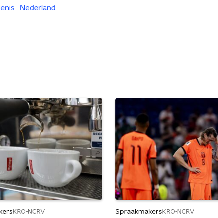
enis
Nederland
kers
Spraakmakers
KRO-NCRV
KRO-NCRV