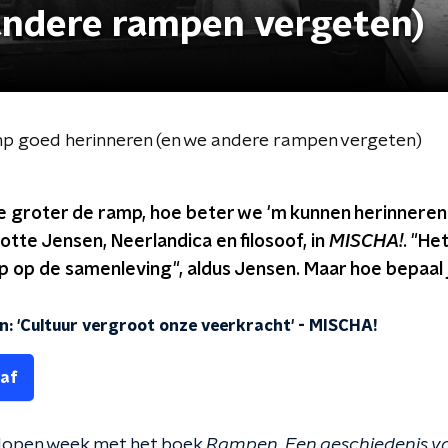
andere rampen vergeten)
 goed herinneren (en we andere rampen vergeten)
 groter de ramp, hoe beter we 'm kunnen herinneren.
otte Jensen, Neerlandica en filosoof, in
MISCHA!
. "He
p op de samenleving", aldus Jensen. Maar hoe bepaal 
: 'Cultuur vergroot onze veerkracht'
-
MISCHA!
 af
lopen week met het boek
Rampen. Een geschiedenis v