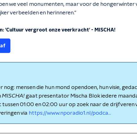
en we veel monumenten, maar voor de hongerwinter v
ijker verbeelden en herinneren."
: 'Cultuur vergroot onze veerkracht'
-
MISCHA!
 af
 er nog: mensen die hun mond opendoen, hun visie, ged
n
MISCHA!
gaat presentator Mischa Blok iedere maand
tussen 01:00 en 02:00 uur op zoek naar de drijfveren
veringen via
https://www.nporadio1.nl/podca...