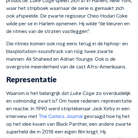
productie.
Luke Cage
speelt zich af in Harlem, New York,
waar het stripboek waarnaar de serie is gemaakt zich
ook afspeelde. De zwarte regisseur Cheo Hodari Coke
wilde per se in Harlem opnemen. Hij wilde “de kleuren en
de ritmes van de straten vastleggen”.
Die ritmes komen ook nog eens terug in de hiphop- en
blaxploitation-soundtrack van nóg twee zwarte
mannen: Ali Shaheed en Adrian Younge. Ook is de
overgrote meerderheid van de cast Afro-Amerikaans.
Representatie
Waarom is het belangrijk dat
Luke Cage
zo overduidelijk
en volmondig zwart is? Om twee redenen: representatie
en reactie. In 1990 werd striptekenaar Jack Kirby in een
interview met
The Comics Journal
gevraagd hoe hij het
op het idee kwam van Black Panther, een andere zwarte
superheld die in 2018 een eigen film krijgt. Hij