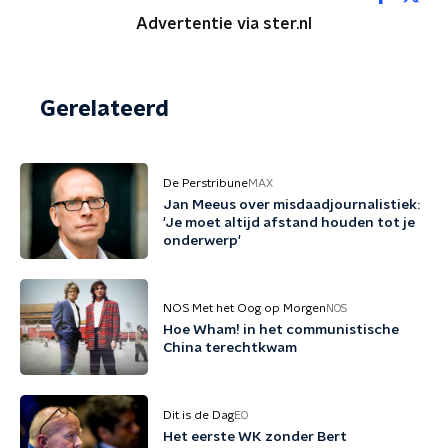
Advertentie via ster.nl
Gerelateerd
De Perstribune
MAX
Jan Meeus over misdaadjournalistiek:
'Je moet altijd afstand houden tot je
onderwerp'
NOS Met het Oog op Morgen
NOS
Hoe Wham! in het communistische
China terechtkwam
Dit is de Dag
EO
Het eerste WK zonder Bert