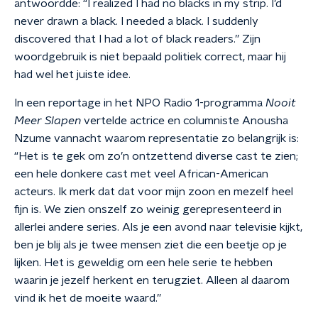
antwoordde: “I realized I had no blacks in my strip. I’d
never drawn a black. I needed a black. I suddenly
discovered that I had a lot of black readers.” Zijn
woordgebruik is niet bepaald politiek correct, maar hij
had wel het juiste idee.
In een reportage in het
NPO Radio 1-programma
Nooit
Meer Slapen
vertelde actrice en columniste Anousha
Nzume vannacht waarom representatie zo belangrijk is:
“Het is te gek om zo’n ontzettend diverse cast te zien;
een hele donkere cast met veel African-American
acteurs. Ik merk dat dat voor mijn zoon en mezelf heel
fijn is. We zien onszelf zo weinig gerepresenteerd in
allerlei andere series. Als je een avond naar televisie kijkt,
ben je blij als je twee mensen ziet die een beetje op je
lijken. Het is geweldig om een hele serie te hebben
waarin je jezelf herkent en terugziet. Alleen al daarom
vind ik het de moeite waard.”