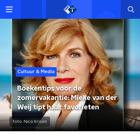
Cultuur & Media
Boekentips voor de
zomervakantie: Mieke van der
Weij tipt haar favorieten
foto:
Nico Kroon