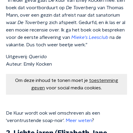
“In ieder geval gaat
De kuur
van Emily Kocken mee. Een
boek dat voortborduurt op
De Toverberg
van Thomas
Mann, over een gezin dat afreist naar dat sanatorium
waar
De Toverberg
zich afspeelt. Gedurfd, en ik las er al
een mooie recensie over. Ik ga het boek ook bespreken
voor de eerste aflevering van
Mieke's Leesclub
na de
vakantie. Dus toch weer beetje werk.”
Uitgeverij:
Querido
Auteur: Emily Kocken
Om deze inhoud te tonen moet je
toestemming
geven
voor social media cookies.
De Kuur wordt ook wel omschreven als een
‘verontrustende soap-noir’.
Meer weten
?