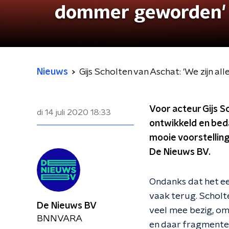
dommer geworden'
Nieuws
Gijs Scholten van Aschat: 'We zijn
Voor acteur Gijs Sch
di 14 juli 2020
18:33
ontwikkeld en bedac
mooie voorstelling w
De Nieuws BV.
Ondanks dat het een
vaak terug. Scholte
De Nieuws BV
veel mee bezig, om
BNNVARA
en daar fragmente