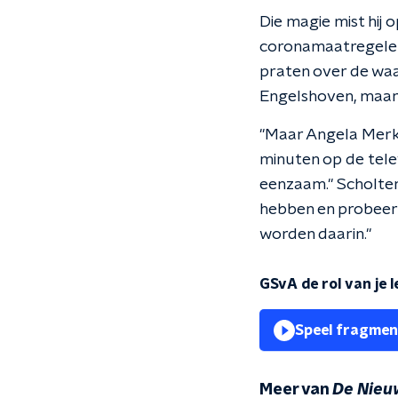
Die magie mist hij
coronamaatregelen:
praten over de waa
Engelshoven, maar g
"Maar Angela Merke
minuten op de telev
eenzaam." Scholten 
hebben en probeer 
worden daarin."
GSvA de rol van je 
Speel fragmen
Meer van
De Nieu