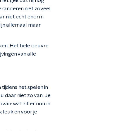
iet gek dat hij nog
veranderen niet zoveel.
ar niet echt enorm
 zijn allemaal maar
kken. Het hele oeuvre
jvingen van alle
tijdens het spelen in
ou daar niet zo van. Je
an: wat zit er nou in
k leuk en voor je