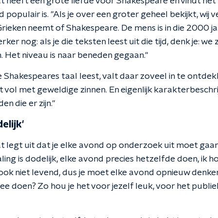
 heeft een grote liefde voor Shakespeare en vindt het n
populair is. "Als je over een groter geheel bekijkt, wij 
Grieken neemt of Shakespeare. De mens is in die 2000 ja
ker nog: als je die teksten leest uit die tijd, denk je: we
Het niveau is naar beneden gegaan."
 je Shakespeares taal leest, valt daar zoveel in te ontde
 vol met geweldige zinnen. En eigenlijk karakterbeschri
n die er zijn."
elijk'
 legt uit dat je elke avond op onderzoek uit moet gaan 
ling is dodelijk, elke avond precies hetzelfde doen, ik h
ok niet levend, dus je moet elke avond opnieuw denken v
mee doen? Zo hou je het voor jezelf leuk, voor het publie