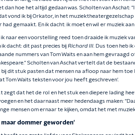
 dan hoe het altijd gedaan was. Scholten van Aschat: "
dat vond ik bij Orkator, in het muziektheatergezelschap
 had gemaakt. En ik dacht: ik moet en wil er muziek aa
ik naar een voorstelling reed toen draaide ik muziek va
ik dacht: dit past precies bij
Richard III
. Dus toen heb i
ande nummers van Tom Waits en aan hem gevraagd of 
kespeare." Scholten van Aschat vertelt dat de bestaa
bij dit stuk pasten dat mensen na afloop naar hem to
at Tom Waits teksten voor jou heeft geschreven'.
t zegt dat het de rol en het stuk een diepere lading he
 voegen en het daarnaast meer hedendaags maken: "Da
onge mensen om ernaar te kijken, omdat het met muziek
al maar dommer geworden'