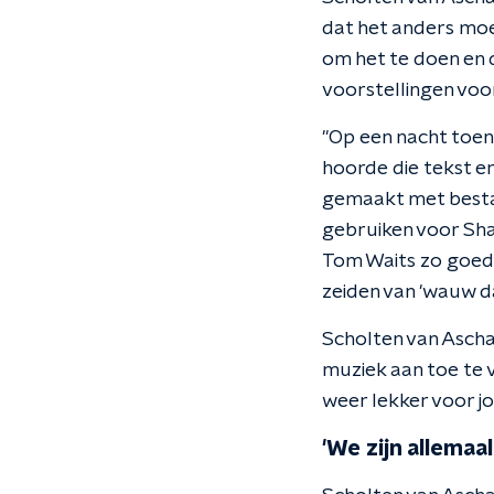
dat het anders moet
om het te doen en 
voorstellingen voor
"Op een nacht toen 
hoorde die tekst en 
gemaakt met besta
gebruiken voor Sha
Tom Waits zo goed 
zeiden van 'wauw d
Scholten van Ascha
muziek aan toe te
weer lekker voor j
'We zijn allema