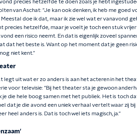
avond precies hetzelfde te doen zoals je hebt ingestude
lten van Aschat: "Je kan ook denken, ik heb me goed vo
 Meestal doe ik dat, maar ik zie wel wat er vanavond ge
 precies hetzelfde, maar je voelt je toch een stuk vrijer
avond een risico neemt. En dat is eigenlijk zoveel span
t dat het beste is. Want op het moment dat je geen risic
 nog niet kent."
eater
 legt uit wat er zo anders is aan het acteren in het theat
rie voor televisie: "Bij het theater sta je gewoon ander
 je die hele boog samen met het publiek. Het is toch d
l dat je die avond een uniek verhaal vertelt waar zij bij 
 heel anders is. Dat is toch wel iets magisch, ja."
eenzaam'