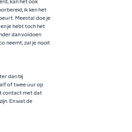
erd, kan het ook
orbereid, ik ken het
beurt. Meestal doe je
 en je hebt toch het
nender dan voldoen
o neemt, zal je nooit
er dan bij
half of twee uur op
at contact met dat
zijn. En wat de