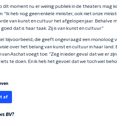
 op dit moment nu er weinig publiek in de theaters ma
 "Ik heb nog geen enkele minister, ook niet onze minis
rde van kunst en cultuur het afgelopen jaar. Behalve m
oed dat is haar taak. Zij is van kunst en cultuur."
l bijvoorbeeld, die geeft ongevraagd een monoloog v
isie over het belang van kunst en cultuur in haar land. E
van Aschat voegt toe: "Zeg in ieder geval dat we er zijn,
iets te doen. En ik heb het gevoel dat we toch wel beh
leven
t af
ws BV
?