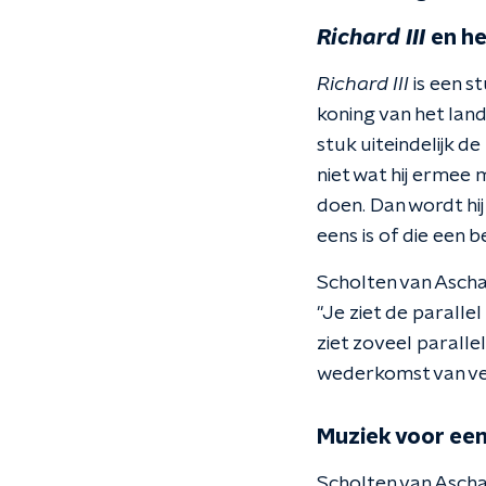
Richard III
en h
Richard III
is een s
koning van het land
stuk uiteindelijk de
niet wat hij ermee 
doen. Dan wordt hij
eens is of die een 
Scholten van Aschat
"Je ziet de paralle
ziet zoveel paralle
wederkomst van vee
Muziek voor een
Scholten van Aschat