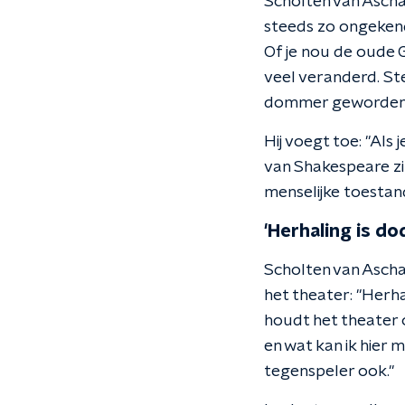
Scholten van Aschat
steeds zo ongekend 
Of je nou de oude 
veel veranderd. Ster
dommer geworden. 
Hij voegt toe: "Als
van Shakespeare zit
menselijke toestande
'Herhaling is dod
Scholten van Aschat
het theater: "Herha
houdt het theater o
en wat kan ik hier 
tegenspeler ook."