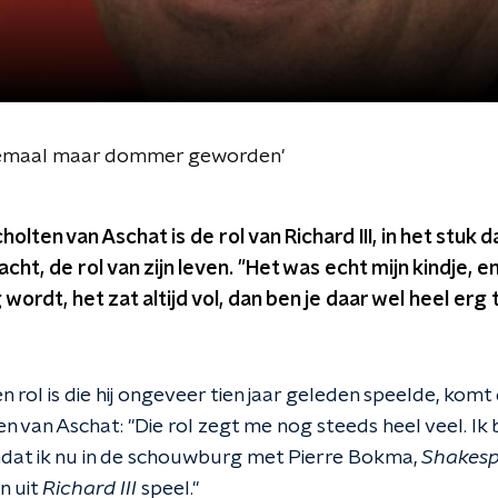
 allemaal maar dommer geworden'
olten van Aschat is de rol van Richard III, in het stuk da
ht, de rol van zijn leven. "Het was echt mijn kindje, e
ordt, het zat altijd vol, dan ben je daar wel heel erg tr
 rol is die hij ongeveer tien jaar geleden speelde, komt
n van Aschat: "Die rol zegt me nog steeds heel veel. Ik
dat ik nu in de schouwburg met Pierre Bokma,
Shakesp
n uit
Richard III
speel."