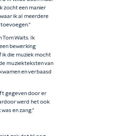
Ik zocht een manier
 waar ik al meerdere
n toevoegen."
n Tom Waits. Ik
k een bewerking
ik die muziek mocht
nde muziekteksten van
e kwamen en verbaasd
eft gegeven door er
ardoor werd het ook
 was en zang."