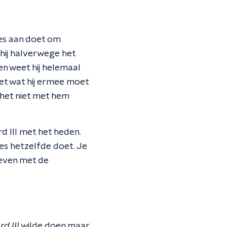
les aan doet om
 hij halverwege het
 en weet hij helemaal
iet wat hij ermee moet
e het niet met hem
rd III met het heden.
ies hetzelfde doet. Je
reven met de
d III
wilde doen maar