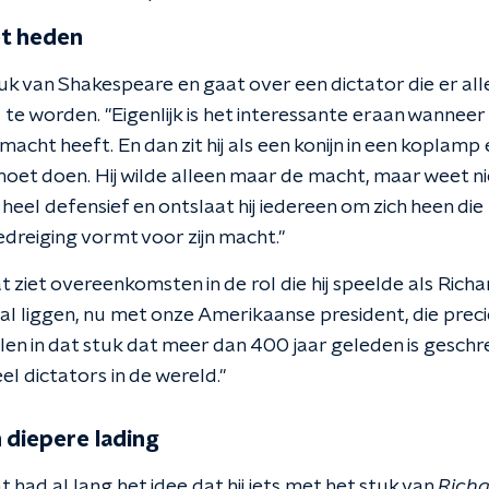
et heden
tuk van Shakespeare en gaat over een dictator die er al
 te worden. "Eigenlijk is het interessante eraan wanneer
 macht heeft. En dan zit hij als een konijn in een koplamp
moet doen. Hij wilde alleen maar de macht, maar weet n
 heel defensief en ontslaat hij iedereen om zich heen di
bedreiging vormt voor zijn macht."
 ziet overeenkomsten in de rol die hij speelde als Richa
l al liggen, nu met onze Amerikaanse president, die prec
llen in dat stuk dat meer dan 400 jaar geleden is gesch
l dictators in de wereld."
 diepere lading
 had al lang het idee dat hij iets met het stuk van
Richar