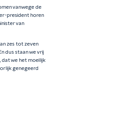
g komen vanwege de
ter-president horen
inister van
an zes tot zeven
n dus staan we vrij
 dat we het moeilijk
oorlijk genegeerd