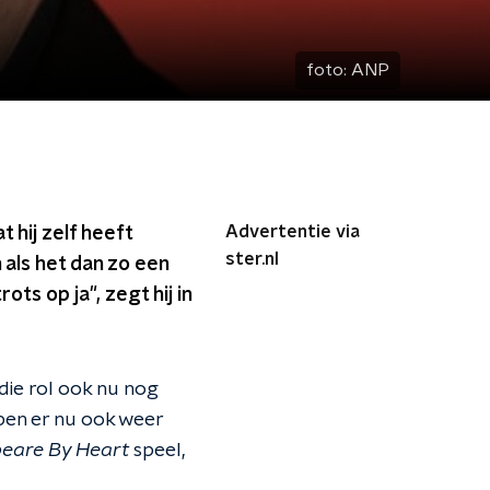
foto:
ANP
Advertentie via
t hij zelf heeft
ster.nl
n als het dan zo een
ots op ja", zegt hij in
 die rol ook nu nog
 ben er nu ook weer
eare By Heart
speel,