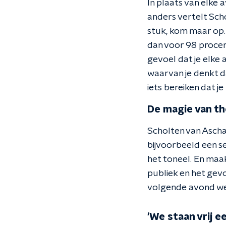
In plaats van elke 
anders vertelt Scho
stuk, kom maar op.
dan voor 98 procent
gevoel dat je elke 
waarvan je denkt da
iets bereiken dat je
De magie van th
Scholten van Aschat
bijvoorbeeld een se
het toneel. En maak
publiek en het gevoe
volgende avond weer
'We staan vrij 