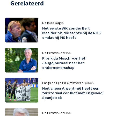
Gerelateerd
Dit is de Dag
EO
Het eerste WK zonder Bert
Maalderink, die stopte bij de NOS
omdat hij MS heeft
De Perstribune
MAX
Frank du Mosch: van het
Jeugdjournaal naar het
ondernemerschap
Langs de Lijn En Omstreken
EO/NOS
Niet alleen Argentinië heeft een
territoriaal conflict met Engeland;
Spanje ook
De Perstribune
MAX