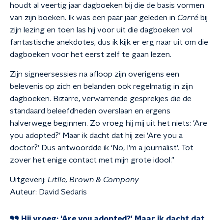
houdt al veertig jaar dagboeken bij die de basis vormen
van zijn boeken. Ik was een paar jaar geleden in
Carré
bij
zijn lezing en toen las hij voor uit die dagboeken vol
fantastische anekdotes, dus ik kijk er erg naar uit om die
dagboeken voor het eerst zelf te gaan lezen.
Zijn signeersessies na afloop zijn overigens een
belevenis op zich en belanden ook regelmatig in zijn
dagboeken. Bizarre, verwarrende gesprekjes die de
standaard beleefdheden overslaan en ergens
halverwege beginnen. Zo vroeg hij mij uit het niets: ‘Are
you adopted?’ Maar ik dacht dat hij zei ‘Are you a
doctor?’ Dus antwoordde ik ‘No, I’m a journalist’. Tot
zover het enige contact met mijn grote idool."
Uitgeverij:
Litlle, Brown & Company
Auteur: David Sedaris
Hij vroeg: ‘Are you adopted?’ Maar ik dacht dat