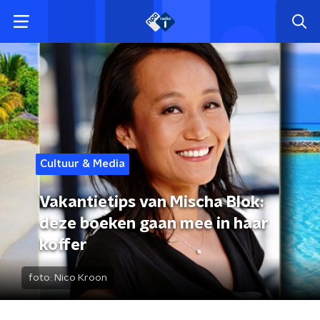
Cultuur & Media
Vakantietips van Mischa Blok:
deze boeken gaan mee in haar
koffer
foto:
Nico Kroon