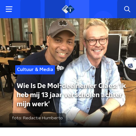
Cultuur & Media
Wie Is De Mol-deelnemer Claes: 'Ik
heb mij 13 jaar verscholen achter
mijn werk'
foto:
Redactie Humberto