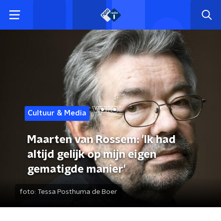
Cultuur & Media
Maarten van Rossem: 'Ik had
altijd gelijk op mijn eigen
gematigde manier'
foto:
Tessa Posthuma de Boer