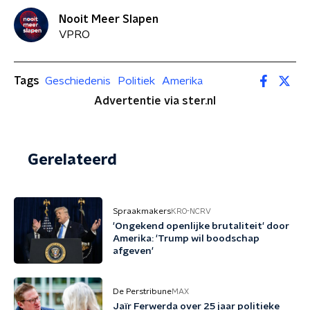
Nooit Meer Slapen
VPRO
Tags
Geschiedenis
Politiek
Amerika
Advertentie via ster.nl
Gerelateerd
Spraakmakers
KRO-NCRV
'Ongekend openlijke brutaliteit' door
Amerika: 'Trump wil boodschap
afgeven'
De Perstribune
MAX
Jaïr Ferwerda over 25 jaar politieke