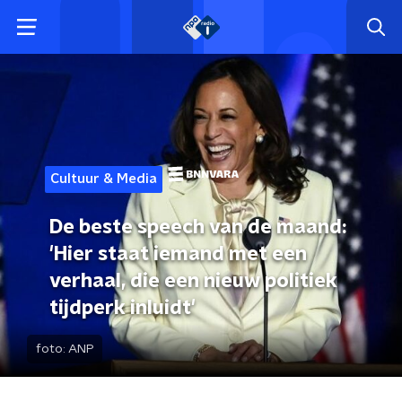
Cultuur & Media
De beste speech van de maand:
'Hier staat iemand met een
verhaal, die een nieuw politiek
tijdperk inluidt'
foto:
ANP