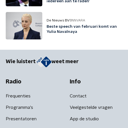
iedereen aan te raden'
De Nieuws BV
BNNVARA
Beste speech van februari komt van
Yulia Navalnaya
Wie luistert
weet meer
Radio
Info
Frequenties
Contact
Programma's
Veelgestelde vragen
Presentatoren
App de studio