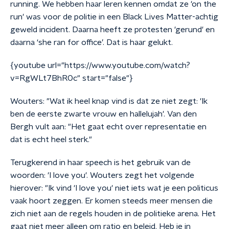
running. We hebben haar leren kennen omdat ze 'on the
run' was voor de politie in een Black Lives Matter-achtig
geweld incident. Daarna heeft ze protesten 'gerund' en
daarna ‘she ran for office’. Dat is haar gelukt.
{youtube url="https://www.youtube.com/watch?
v=RgWLt7BhR0c" start="false"}
Wouters: "Wat ik heel knap vind is dat ze niet zegt: 'Ik
ben de eerste zwarte vrouw en hallelujah'. Van den
Bergh vult aan: "Het gaat echt over representatie en
dat is echt heel sterk."
Terugkerend in haar speech is het gebruik van de
woorden: 'I love you'. Wouters zegt het volgende
hierover: "Ik vind 'I love you' niet iets wat je een politicus
vaak hoort zeggen. Er komen steeds meer mensen die
zich niet aan de regels houden in de politieke arena. Het
gaat niet meer alleen om ratio en beleid. Heb je in