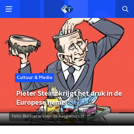
Cultuur & Media
Pieter Steinz krijgt het druk in de
Europese hemel
foto:
Illustratie: Hajo de Reijger/nrc.nl