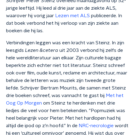
Schrijver Pieter Steinz overleed maandagavond op 52-
jarige leeftijd. Hij leed al drie jaar aan de ziekte ALS,
waarover hij vorig jaar
Lezen met ALS
publiceerde. In
dat boek verbond het hij verloop van zijn ziekte aan
boeken die hij las.
Verbindingen leggen was een kracht van Steinz.
In zijn
leesgids
Lezen &cetera
uit 2003 verbond hij zelfs de
hele wereldliteratuur aan elkaar. Zijn culturele
bagage
beperkte zich echter niet tot literatuur. Steinz schreef
ook over film, oude kunst, reclame en architectuur, m
aar
behalve de letteren was muziek zijn tweede grote
liefde. Schrijver Bertram Mourits, die samen met Steinz
drie boeken schreef, was vannacht te gast bij
Met het
Oog Op Morgen
om Steinz te herdenken met drie
liedjes die veel voor hem betekenden. "Popmuziek was
heel belangrijk voor Pieter. Met het hardlopen had hij
altijd die ipod op z'n hoofd." In de
NRC-necrologie
wordt
hij een ‘cultureel omnivoor’ genoemd. Hij wist dus over