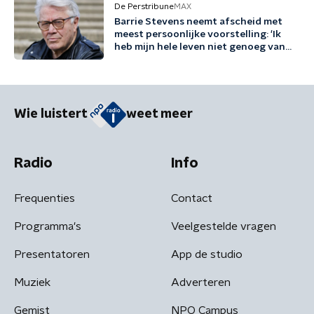
De Perstribune
MAX
Barrie Stevens neemt afscheid met
meest persoonlijke voorstelling: 'Ik
heb mijn hele leven niet genoeg van
mezelf gehouden'
Wie luistert
weet meer
Radio
Info
Frequenties
Contact
Programma's
Veelgestelde vragen
Presentatoren
App de studio
Muziek
Adverteren
Gemist
NPO Campus