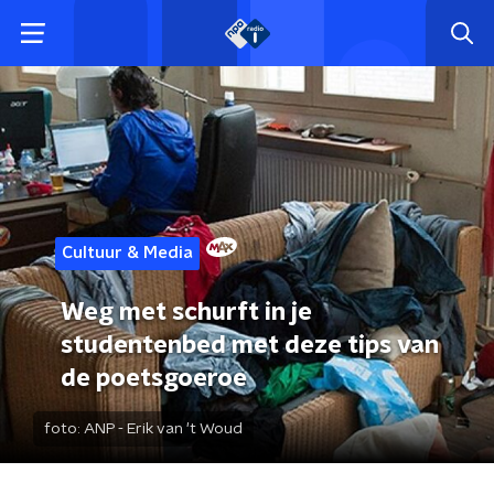
Cultuur & Media
Weg met schurft in je
studentenbed met deze tips van
de poetsgoeroe
foto:
ANP - Erik van 't Woud