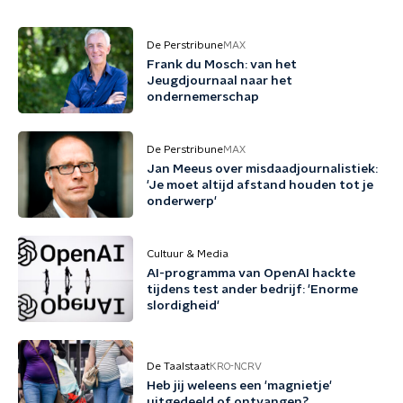
De Perstribune
MAX
Frank du Mosch: van het
Jeugdjournaal naar het
ondernemerschap
De Perstribune
MAX
Jan Meeus over misdaadjournalistiek:
'Je moet altijd afstand houden tot je
onderwerp'
Cultuur & Media
AI-programma van OpenAI hackte
tijdens test ander bedrijf: 'Enorme
slordigheid'
De Taalstaat
KRO-NCRV
Heb jij weleens een 'magnietje'
uitgedeeld of ontvangen?