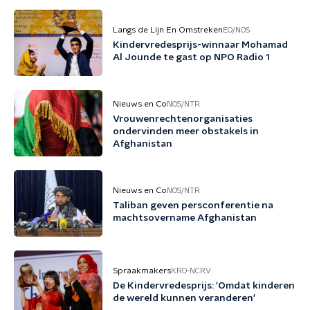
Langs de Lijn En Omstreken
EO/NOS
Kindervredesprijs-winnaar Mohamad
Al Jounde te gast op NPO Radio 1
Nieuws en Co
NOS/NTR
Vrouwenrechtenorganisaties
ondervinden meer obstakels in
Afghanistan
Nieuws en Co
NOS/NTR
Taliban geven persconferentie na
machtsovername Afghanistan
Spraakmakers
KRO-NCRV
De Kindervredesprijs: 'Omdat kinderen
de wereld kunnen veranderen'