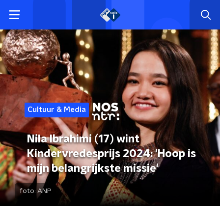
Cultuur & Media
Nila Ibrahimi (17) wint
Kindervredesprijs 2024: 'Hoop is
mijn belangrijkste missie'
foto:
ANP