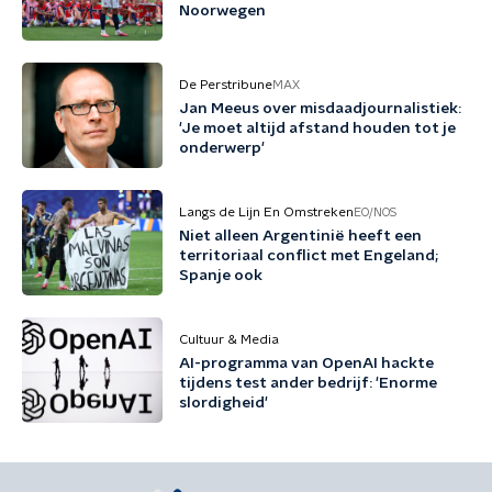
Noorwegen
De Perstribune
MAX
Jan Meeus over misdaadjournalistiek:
'Je moet altijd afstand houden tot je
onderwerp'
Langs de Lijn En Omstreken
EO/NOS
Niet alleen Argentinië heeft een
territoriaal conflict met Engeland;
Spanje ook
Cultuur & Media
AI-programma van OpenAI hackte
tijdens test ander bedrijf: 'Enorme
slordigheid'