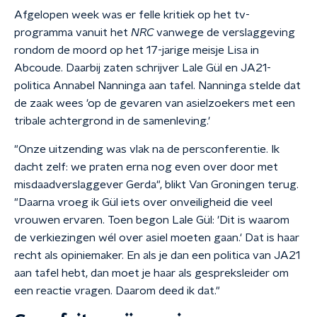
Afgelopen week was er felle kritiek op het tv-
programma vanuit het
NRC
vanwege de verslaggeving
rondom de moord op het 17-jarige meisje Lisa in
Abcoude. Daarbij zaten schrijver Lale Gül en JA21-
politica Annabel Nanninga aan tafel. Nanninga stelde dat
de zaak wees 'op de gevaren van asielzoekers met een
tribale achtergrond in de samenleving.'
"Onze uitzending was vlak na de persconferentie. Ik
dacht zelf: we praten erna nog even over door met
misdaadverslaggever Gerda", blikt Van Groningen terug.
"Daarna vroeg ik Gül iets over onveiligheid die veel
vrouwen ervaren. Toen begon Lale Gül: 'Dit is waarom
de verkiezingen wél over asiel moeten gaan.' Dat is haar
recht als opiniemaker. En als je dan een politica van JA21
aan tafel hebt, dan moet je haar als gespreksleider om
een reactie vragen. Daarom deed ik dat."