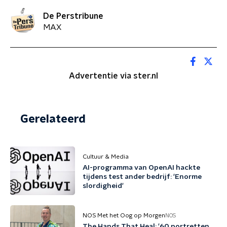
De Perstribune
MAX
Advertentie via ster.nl
Gerelateerd
Cultuur & Media
AI-programma van OpenAI hackte
tijdens test ander bedrijf: 'Enorme
slordigheid'
NOS Met het Oog op Morgen
NOS
The Hands That Heal: '60 portretten