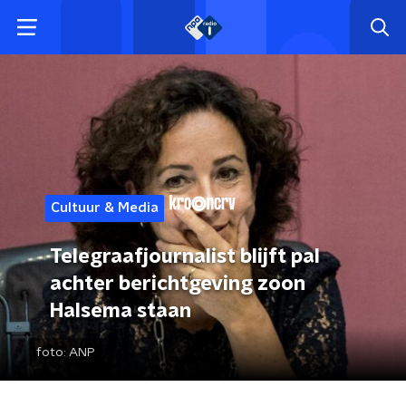
Cultuur & Media
Telegraafjournalist blijft pal
achter berichtgeving zoon
Halsema staan
foto:
ANP