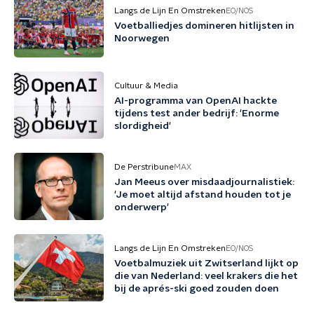
Langs de Lijn En Omstreken
EO/NOS
Voetballiedjes domineren hitlijsten in
Noorwegen
Cultuur & Media
AI-programma van OpenAI hackte
tijdens test ander bedrijf: 'Enorme
slordigheid'
De Perstribune
MAX
Jan Meeus over misdaadjournalistiek:
'Je moet altijd afstand houden tot je
onderwerp'
Langs de Lijn En Omstreken
EO/NOS
Voetbalmuziek uit Zwitserland lijkt op
die van Nederland: veel krakers die het
bij de aprés-ski goed zouden doen