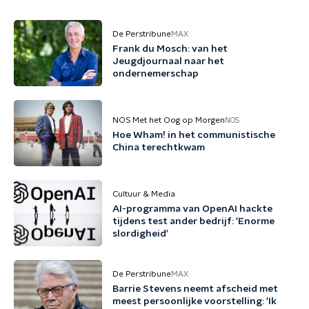
De Perstribune
MAX
Frank du Mosch: van het
Jeugdjournaal naar het
ondernemerschap
NOS Met het Oog op Morgen
NOS
Hoe Wham! in het communistische
China terechtkwam
Cultuur & Media
AI-programma van OpenAI hackte
tijdens test ander bedrijf: 'Enorme
slordigheid'
De Perstribune
MAX
Barrie Stevens neemt afscheid met
meest persoonlijke voorstelling: 'Ik