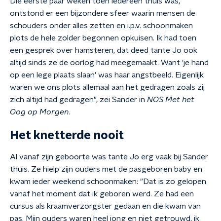
Die eerste paar weken toen iedereen thuis was,
ontstond er een bijzondere sfeer waarin mensen de
schouders onder alles zetten en i.p.v. schoonmaken
plots de hele zolder begonnen opkuisen. Ik had toen
een gesprek over hamsteren, dat deed tante Jo ook
altijd sinds ze de oorlog had meegemaakt. Want 'je hand
op een lege plaats slaan' was haar angstbeeld. Eigenlijk
waren we ons plots allemaal aan het gedragen zoals zij
zich altijd had gedragen", zei Sander in
NOS Met het
Oog op Morgen
.
Het knetterde nooit
Al vanaf zijn geboorte was tante Jo erg vaak bij Sander
thuis. Ze hielp zijn ouders met de pasgeboren baby en
kwam ieder weekend schoonmaken: "Dat is zo gelopen
vanaf het moment dat ik geboren werd. Ze had een
cursus als kraamverzorgster gedaan en die kwam van
pas. Mijn ouders waren heel jong en niet getrouwd, ik