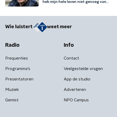
heb mijn hele leven niet genoeg van
mezelf gehouden'
Wie luistert
weet meer
Radio
Info
Frequenties
Contact
Programma's
Veelgestelde vragen
Presentatoren
App de studio
Muziek
Adverteren
Gemist
NPO Campus