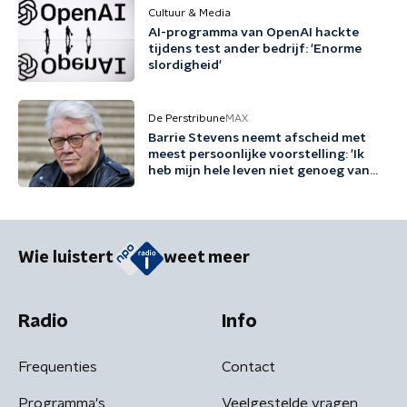
Cultuur & Media
AI-programma van OpenAI hackte
tijdens test ander bedrijf: 'Enorme
slordigheid'
De Perstribune
MAX
Barrie Stevens neemt afscheid met
meest persoonlijke voorstelling: 'Ik
heb mijn hele leven niet genoeg van
mezelf gehouden'
Wie luistert
weet meer
Radio
Info
Frequenties
Contact
Programma's
Veelgestelde vragen