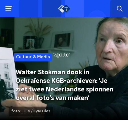
Cultuur & Media
Walter Stokman dook in
Oekraïense KGB-archieven: 'Je
ziet twee Nederlandse spionnen
overal foto’s van maken'
foto:
IDFA / Kyiv Files