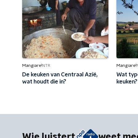
Mangiare!
Mangiare!
NTR
De keuken van Centraal Azië,
Wat typ
wat houdt die in?
keuken?
Wie luistert
weet me