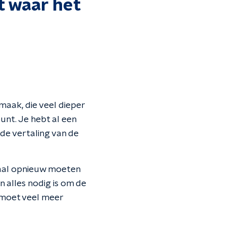
t waar het
maak, die veel dieper
nt. Je hebt al een
 de vertaling van de
maal opnieuw moeten
 alles nodig is om de
 moet veel meer