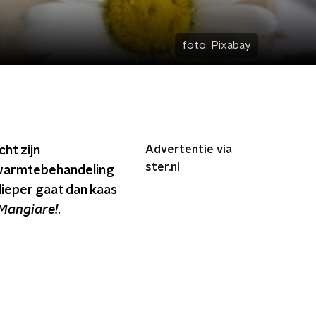
foto:
Pixabay
Advertentie via
ht zijn
ster.nl
 warmtebehandeling
dieper gaat dan kaas
Mangiare!
.