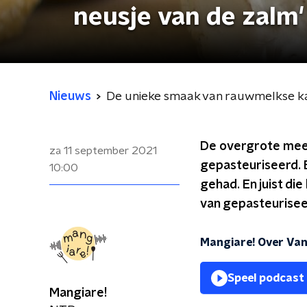
neusje van de zalm'
Nieuws
De unieke smaak van rauwmelkse kaas
De overgrote meer
za 11 september 2021
gepasteuriseerd. 
10:00
gehad. En juist di
van gepasteuriseer
Mangiare! Over Van
Speel podcast
Mangiare!