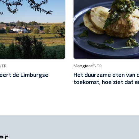
Mangiare!
NTR
NTR
eert de Limburgse
Het duurzame eten van 
toekomst, hoe ziet dat e
er