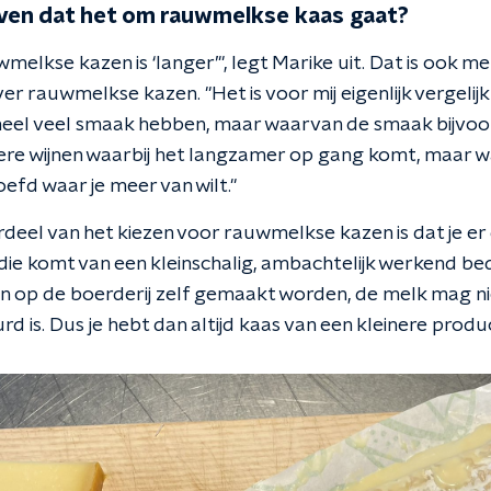
ven dat het om rauwmelkse kaas gaat?
elkse kazen is ‘langer’", legt Marike uit. Dat is ook m
ver rauwmelkse kazen. "Het is voor mij eigenlijk vergelijk
heel veel smaak hebben, maar waarvan de smaak bijvoo
ere wijnen waarbij het langzamer op gang komt, maar waa
oefd waar je meer van wilt."
deel van het kiezen voor rauwmelkse kazen is dat je er
 die komt van een kleinschalig, ambachtelijk werkend be
n op de boerderij zelf gemaakt worden, de melk mag niet
d is. Dus je hebt dan altijd kaas van een kleinere produ