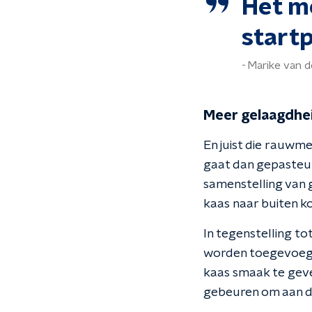
Het mo
startp
Marike van d
Meer gelaagdhei
En juist die rauwm
gaat dan gepasteur
samenstelling van g
kaas naar buiten k
In tegenstelling t
worden toegevoegd.
kaas smaak te geve
gebeuren om aan d