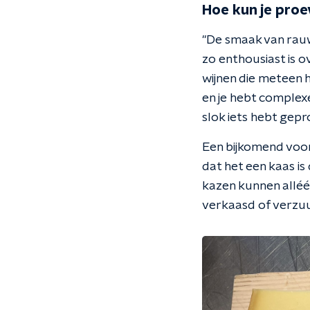
Hoe kun je proe
"De smaak van rauwm
zo enthousiast is o
wijnen die meteen 
en je hebt complex
slok iets hebt gepr
Een bijkomend voor
dat het een kaas is
kazen kunnen alléé
verkaasd of verzuur