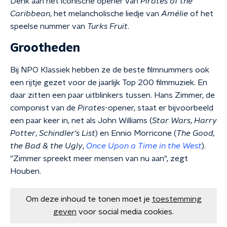
Denk aan het iconische opener van
Pirates of the
Caribbean
, het melancholische liedje van
Amélie
of het
speelse nummer van
Turks Fruit
.
Grootheden
Bij NPO Klassiek hebben ze de beste filmnummers ook
een rijtje gezet voor de jaarlijk Top 200 filmmuziek. En
daar zitten een paar uitblinkers tussen. Hans Zimmer, de
componist van de
Pirates
-opener, staat er bijvoorbeeld
een paar keer in, net als John Williams (
Star Wars
,
Harry
Potter
,
Schindler's List
) en Ennio Morricone (
The Good,
the Bad & the Ugly
,
Once Upon a Time in the West
).
"Zimmer spreekt meer mensen van nu aan", zegt
Houben.
Om deze inhoud te tonen moet je
toestemming
geven
voor social media cookies.