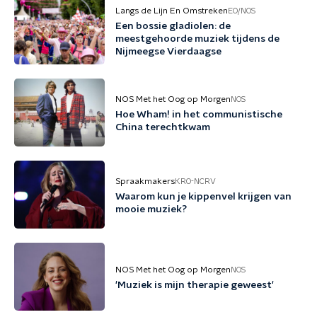
Langs de Lijn En Omstreken
EO/NOS
Een bossie gladiolen: de
meestgehoorde muziek tijdens de
Nijmeegse Vierdaagse
NOS Met het Oog op Morgen
NOS
Hoe Wham! in het communistische
China terechtkwam
Spraakmakers
KRO-NCRV
Waarom kun je kippenvel krijgen van
mooie muziek?
NOS Met het Oog op Morgen
NOS
'Muziek is mijn therapie geweest'