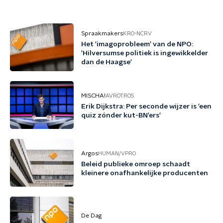
Spraakmakers
KRO-NCRV
Het 'imagoprobleem' van de NPO:
'Hilversumse politiek is ingewikkelder
dan de Haagse'
MISCHA!
AVROTROS
Erik Dijkstra: Per seconde wijzer is 'een
quiz zónder kut-BN'ers'
Argos
HUMAN/VPRO
Beleid publieke omroep schaadt
kleinere onafhankelijke producenten
De Dag