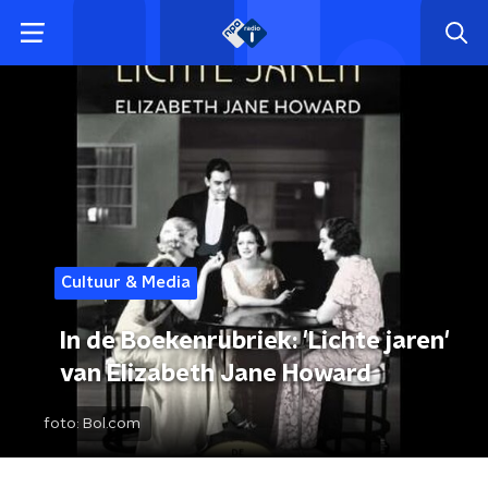
Cultuur & Media
In de Boekenrubriek: 'Lichte jaren'
van Elizabeth Jane Howard
foto:
Bol.com