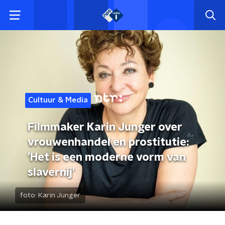
Cultuur & Media
Filmmaker Karin Junger over
vrouwenhandel en prostitutie:
'Het is een moderne vorm van
slavernij'
foto:
Karin Junger