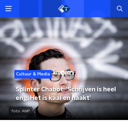
Cultuur & Media
Splinter Chabot: 'Schrijven is heel
eng. Het is kaal en naakt'
foto:
ANP