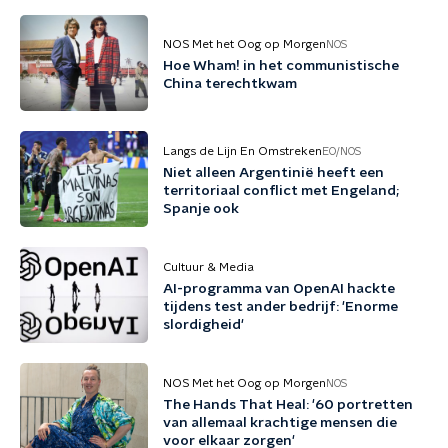
NOS Met het Oog op Morgen
NOS
Hoe Wham! in het communistische
China terechtkwam
Langs de Lijn En Omstreken
EO/NOS
Niet alleen Argentinië heeft een
territoriaal conflict met Engeland;
Spanje ook
Cultuur & Media
AI-programma van OpenAI hackte
tijdens test ander bedrijf: 'Enorme
slordigheid'
NOS Met het Oog op Morgen
NOS
The Hands That Heal: '60 portretten
van allemaal krachtige mensen die
voor elkaar zorgen'