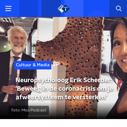
Cultuur & Media
Neuropsycholoog Erik Scherder:
'Beweeg in de coronacrisis om je
afweersysteem te versterken'
foto:
Miss Podcast