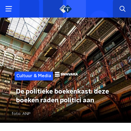
Cultuur & Media
De politieke boekenkast: deze
boeken raden politici aan
foto:
ANP