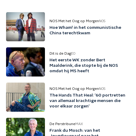
NOS Met het Oog op Morgen
NOS
Hoe Wham! in het communistische
China terechtkwam
Dit is de Dag
EO
Het eerste WK zonder Bert
Maalderink, die stopte bij de NOS
omdat hij MS heeft
NOS Met het Oog op Morgen
NOS
The Hands That Heal: '60 portretten
van allemaal krachtige mensen die
voor elkaar zorgen'
De Perstribune
MAX
Frank du Mosch: van het