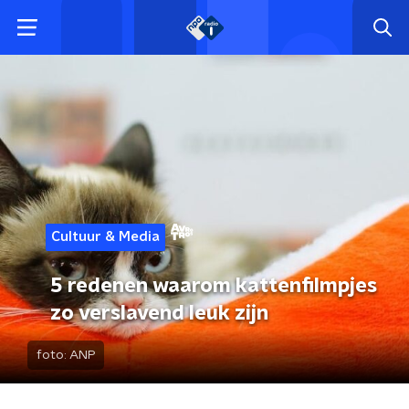
Cultuur & Media
5 redenen waarom kattenfilmpjes
zo verslavend leuk zijn
foto:
ANP