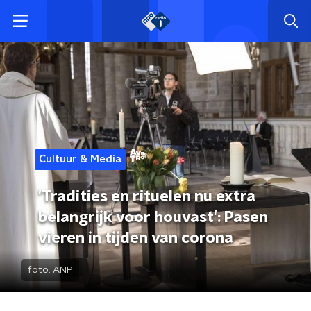
Cultuur & Media
'Tradities en rituelen nu extra
belangrijk voor houvast': Pasen
vieren in tijden van corona
foto:
ANP