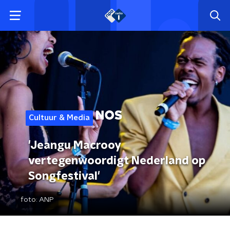
Cultuur & Media
'Jeangu Macrooy
vertegenwoordigt Nederland op
Songfestival'
foto:
ANP