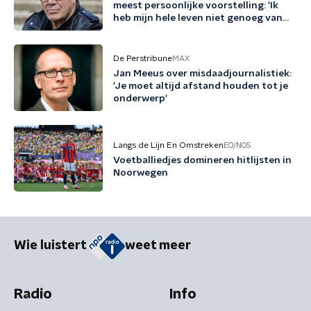
meest persoonlijke voorstelling: 'Ik
heb mijn hele leven niet genoeg van
mezelf gehouden'
De Perstribune
MAX
Jan Meeus over misdaadjournalistiek:
'Je moet altijd afstand houden tot je
onderwerp'
Langs de Lijn En Omstreken
EO/NOS
Voetballiedjes domineren hitlijsten in
Noorwegen
Wie luistert
weet meer
Radio
Info