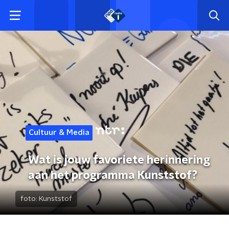
Cultuur & Media
Wat is jouw favoriete herinnering
aan het programma Kunststof?
foto:
Kunststof