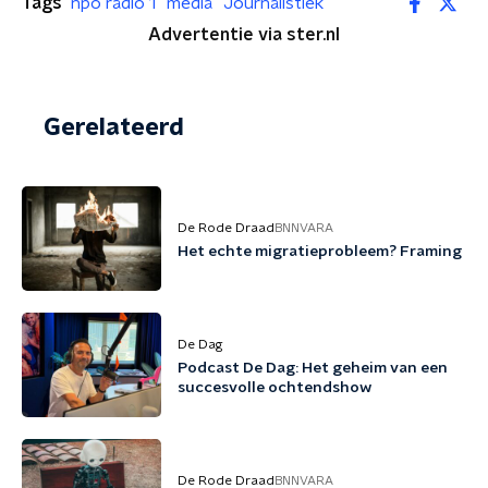
Tags
npo radio 1
media
Journalistiek
Advertentie via ster.nl
Gerelateerd
De Rode Draad
BNNVARA
Het echte migratieprobleem? Framing
De Dag
Podcast De Dag: Het geheim van een
succesvolle ochtendshow
De Rode Draad
BNNVARA