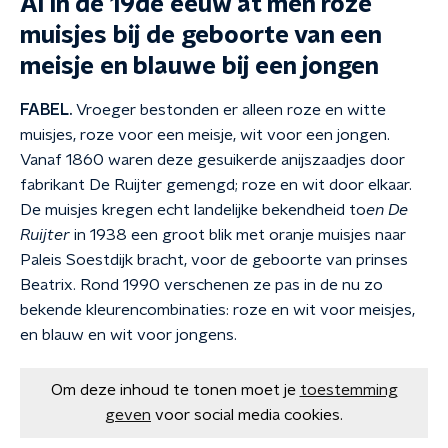
Al in de 19de eeuw at men roze
muisjes bij de geboorte van een
meisje en blauwe bij een jongen
FABEL.
Vroeger bestonden er alleen roze en witte
muisjes, roze voor een meisje, wit voor een jongen.
Vanaf 1860 waren deze gesuikerde anijszaadjes door
fabrikant De Ruijter gemengd; roze en wit door elkaar.
De muisjes kregen echt landelijke bekendheid to
en De
Ruijter
in 1938 een groot blik met oranje muisjes naar
Paleis Soestdijk bracht, voor de geboorte van prinses
Beatrix. Rond 1990 verschenen ze pas in de nu zo
bekende kleurencombinaties: roze en wit voor meisjes,
en blauw en wit voor jongens.
Om deze inhoud te tonen moet je
toestemming
geven
voor social media cookies.