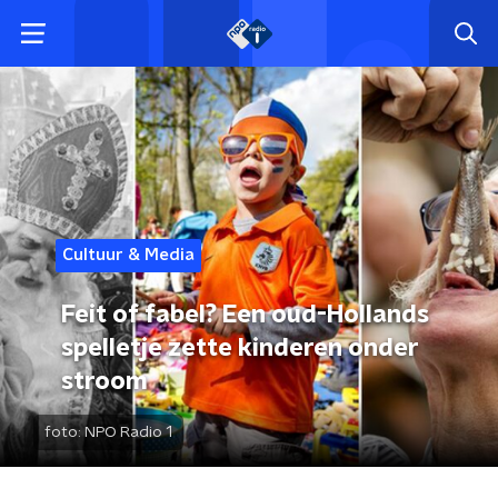
Cultuur & Media
Feit of fabel? Een oud-Hollands
spelletje zette kinderen onder
stroom
foto:
NPO Radio 1