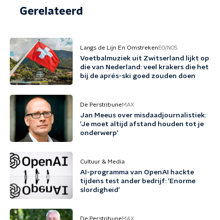
Gerelateerd
Langs de Lijn En Omstreken
EO/NOS
Voetbalmuziek uit Zwitserland lijkt op
die van Nederland: veel krakers die het
bij de aprés-ski goed zouden doen
De Perstribune
MAX
Jan Meeus over misdaadjournalistiek:
'Je moet altijd afstand houden tot je
onderwerp'
Cultuur & Media
AI-programma van OpenAI hackte
tijdens test ander bedrijf: 'Enorme
slordigheid'
De Perstribune
MAX