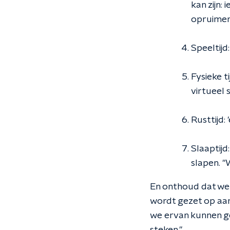
kan zijn:
opruimen
Speeltijd
Fysieke t
virtueel 
Rusttijd:
Slaaptijd
slapen. "
En onthoud dat we a
wordt gezet op aar
we ervan kunnen ge