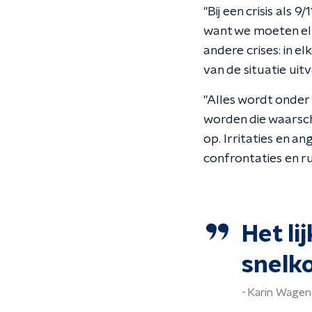
"Bij een crisis als 9
want we moeten elk
andere
crises
: in 
van de situatie uit
"Alles wordt onder 
worden die waarschij
op. Irritaties en a
confrontaties en ru
Het li
snelk
Karin Wagen