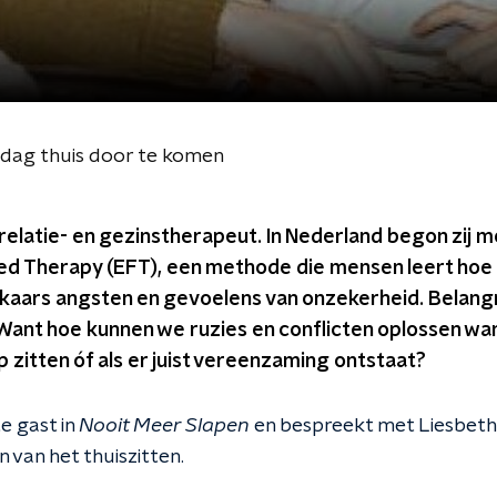
e dag thuis door te komen
relatie- en gezinstherapeut. In Nederland begon zij 
ed Therapy (EFT), een methode die mensen leert hoe 
aars angsten en gevoelens van onzekerheid. Belangrij
 Want hoe kunnen we ruzies en conflicten oplossen wa
p zitten óf als er juist vereenzaming ontstaat?
e gast in
Nooit Meer Slapen
en bespreekt met Liesbeth
 van het thuiszitten.