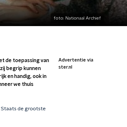
foto:
Nationaal Archief
Advertentie via
met de toepassing van
ster.nl
zij begrip kunnen
k en handig, ook in
nneer we thuis
 Staats de grootste