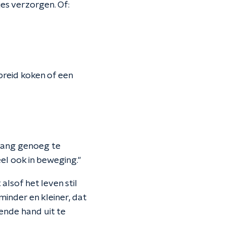
tjes verzorgen. Of:
ebreid koken of een
 lang genoeg te
eel ook in beweging."
alsof het leven stil
inder en kleiner, dat
ende hand uit te