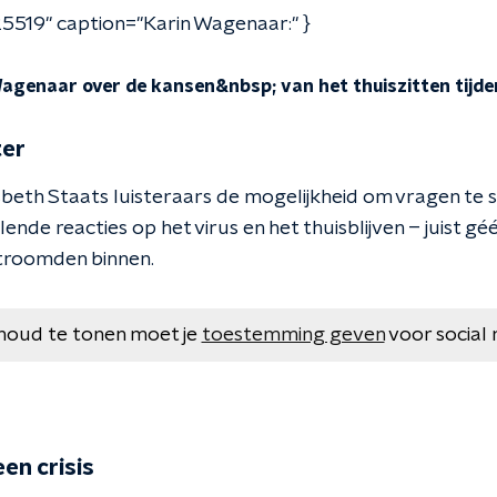
5519" caption="Karin Wagenaar:" }
agenaar over de kansen&nbsp; van het thuiszitten tijde
ter
sbeth Staats luisteraars de mogelijkheid om vragen te s
nde reacties op het virus en het thuisblijven – juist géén
stroomden binnen.
houd te tonen moet je
toestemming geven
voor social 
en crisis