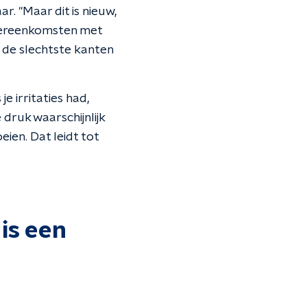
aar. "Maar dit is nieuw,
overeenkomsten met
n de slechtste kanten
e irritaties had,
e druk waarschijnlijk
ien. Dat leidt tot
 is een