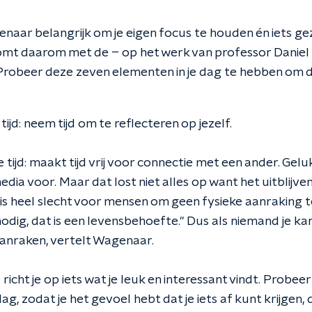
naar belangrijk om je eigen focus te houden én iets ge
mt daarom met de – op het werk van professor Daniel
"Probeer deze zeven elementen in je dag te hebben om d
tijd: neem tijd om te reflecteren op jezelf.
 tijd: maakt tijd vrij voor connectie met een ander. Ge
dia voor. Maar dat lost niet alles op want het uitblijven
 is heel slecht voor mensen om geen fysieke aanraking t
odig, dat is een levensbehoefte." Dus als niemand je k
 aanraken, vertelt Wagenaar.
: richt je op iets wat je leuk en interessant vindt. Probee
g, zodat je het gevoel hebt dat je iets af kunt krijgen, da