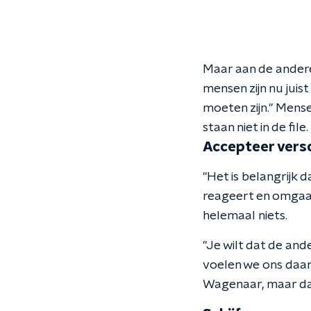
Maar aan de andere
mensen zijn nu juist
moeten zijn." Mense
staan niet in de fi
Accepteer versc
"Het is belangrijk 
reageert en omgaat 
helemaal niets.
"Je wilt dat de and
voelen we ons daard
Wagenaar, maar dan