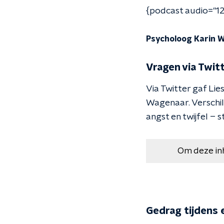
{podcast audio="12
Psycholoog Karin W
Vragen via Twit
Via Twitter gaf Lie
Wagenaar. Verschille
angst en twijfel – 
Om deze in
Gedrag tijdens e