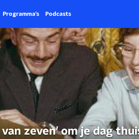
Programma's
Podcasts
f van zeven' om je dag thui