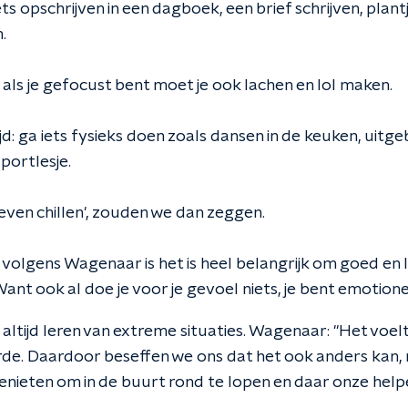
 iets opschrijven in een dagboek, een brief schrijven, plan
.
: als je gefocust bent moet je ook lachen en lol maken.
ijd: ga iets fysieks doen zoals dansen in de keuken, uitg
sportlesje.
 'even chillen', zouden we dan zeggen.
: volgens Wagenaar is het is heel belangrijk om goed en
Want ook al doe je voor je gevoel niets, je bent emotion
ltijd leren van extreme situaties. Wagenaar: "Het voelt 
de. Daardoor beseffen we ons dat het ook anders kan, m
nieten om in de buurt rond te lopen en daar onze help