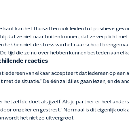
 kant kan het thuiszitten ook leiden tot positieve gev
 blij dat ze niet naar buiten kunnen, dat ze verplicht me
n hebben niet de stress van het naar school brengen va
le. De tijd die ze nu over hebben kunnen besteden aan elk
hillende reacties
dat iedereen van elkaar accepteert dat iedereen op een
met de situatie." De één zal álles gaan lezen, en de ande
er hetzelfde doet als jijzelf. Als je partner er heel and
oor onzeker en gestrest." Normaal is dit eigenlijk ook 
 wordt het niet zo uitvergroot.