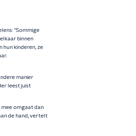
oelens: "Sommige
t elkaar binnen
n hun kinderen, ze
aar.
 andere manier
r leest juist
ers mee omgaat dan
aan de hand, vertelt