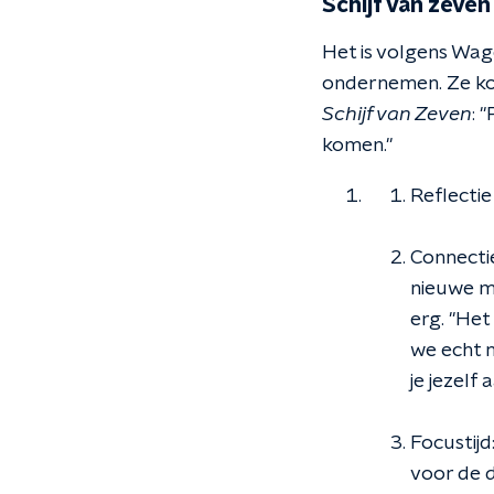
Schijf van zeven
Het is volgens Wage
ondernemen. Ze ko
Schijf van Zeven
: 
komen."
Reflectie 
Connectie
nieuwe me
erg. "Het
we echt n
je jezelf
Focustijd
voor de da