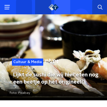
Cultuur & Media
Lijkt de sushi die wij hier eten nog
een beetje op het origineel?
foto:
Pixabay