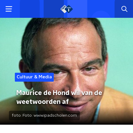
Cultuur & Media
Maurice de Hond wil van de
weetwoorden af
foto:
Foto: www.ipadscholen.com