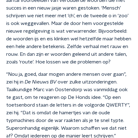
aantal voorbeelden van verouderde woorden die met
succes in een nieuw jasje waren gestoken. ‘Mensch’
schrijven we niet meer met ‘ch’, en de tweede o in ‘zoo’
is ook weggevallen. Maar de door hem voorgestelde
nieuwe regelgeving is wat verwarrender. Bijvoorbeeld:
de woorden ijs en eis klinken wel hetzelfde maar hebben
een hele andere betekenis. Zelfde verhaal met rauw en
rouw
. En dan zijn er woorden geleend uit andere talen,
zoals ‘route’. Hoe lossen we die problemen op?
“Nou ja, goed, daar mogen andere mensen over gaan”,
zei hij in
De
Nieuws BV
over zulke uitzonderingen.
Taalkundige Marc van Oostendorp was vanmiddag ook
te gast, om te reageren op De Honds idee. “Op een
toetsenbord staan de letters in de volgorde QWERTY”,
zei hij. “Dat is omdat de hamertjes van de oude
typmachines door de war raakten als je te snel typte.
Superonhandig eigenlijk. Waarom schaffen we dat niet
af? Omdat iedereen op die manier leert schrijven.”