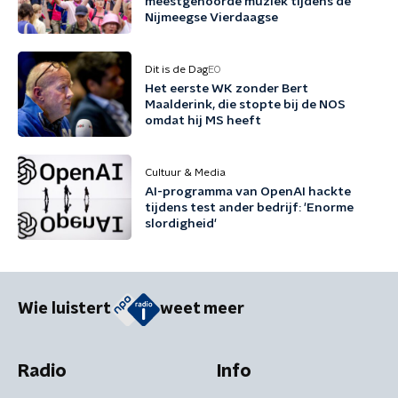
meestgehoorde muziek tijdens de
Nijmeegse Vierdaagse
Dit is de Dag
EO
Het eerste WK zonder Bert
Maalderink, die stopte bij de NOS
omdat hij MS heeft
Cultuur & Media
AI-programma van OpenAI hackte
tijdens test ander bedrijf: 'Enorme
slordigheid'
Wie luistert
weet meer
Radio
Info