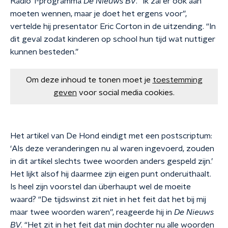
Radio 1-programma
De Nieuws BV
. “Ik zal er ook aan
moeten wennen, maar je doet het ergens voor”,
vertelde hij presentator Eric Corton in de uitzending. “In
dit geval zodat kinderen op school hun tijd wat nuttiger
kunnen besteden.”
Om deze inhoud te tonen moet je
toestemming
geven
voor social media cookies.
Het artikel van De Hond eindigt met een postscriptum:
‘
Als deze veranderingen nu al waren ingevoerd, zouden
in dit artikel slechts twee woorden anders gespeld zijn.’
Het lijkt alsof hij daarmee zijn eigen punt onderuithaalt.
Is heel zijn voorstel dan überhaupt wel de moeite
waard? “
De tijdswinst zit niet in het feit dat het bij mij
maar twee woorden waren”, reageerde hij in
De Nieuws
BV
. “Het zit in
het feit dat mijn dochter nu alle woorden