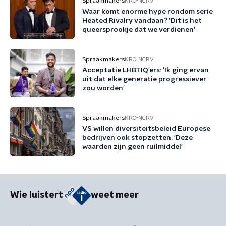
Spraakmakers
KRO-NCRV
Waar komt enorme hype rondom serie
Heated Rivalry vandaan? 'Dit is het
queersprookje dat we verdienen'
Spraakmakers
KRO-NCRV
Acceptatie LHBTIQ'ers: 'Ik ging ervan
uit dat elke generatie progressiever
zou worden'
Spraakmakers
KRO-NCRV
VS willen diversiteitsbeleid Europese
bedrijven ook stopzetten: 'Deze
waarden zijn geen ruilmiddel'
Wie luistert
weet meer