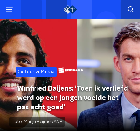
Cultuur & Media
Winfried Baijens: 'Toen ik verliefd
werd op een jongen voelde het
pas echt goed'
foto:
Manju Reijmer/ANP