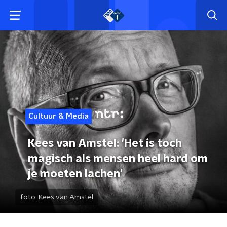
Cultuur & Media
Kees van Amstel: 'Het is toch
magisch als mensen heel hard om
je moeten lachen'
foto:
Kees van Amstel