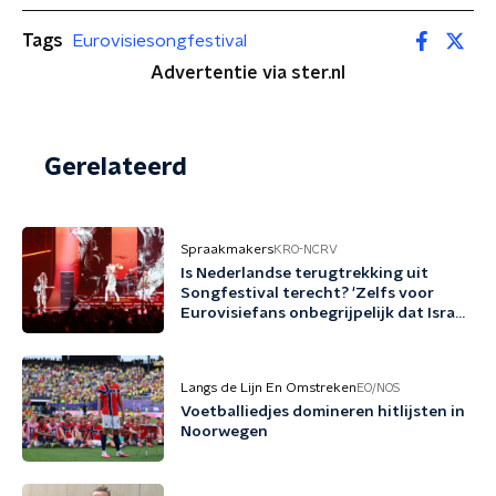
Tags
Eurovisiesongfestival
Advertentie via ster.nl
Gerelateerd
Spraakmakers
KRO-NCRV
Is Nederlandse terugtrekking uit
Songfestival terecht? 'Zelfs voor
Eurovisiefans onbegrijpelijk dat Israël
meedoet'
Langs de Lijn En Omstreken
EO/NOS
Voetballiedjes domineren hitlijsten in
Noorwegen