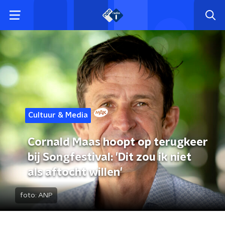
Cultuur & Media
Cornald Maas hoopt op terugkeer
bij Songfestival: 'Dit zou ik niet
als aftocht willen'
foto:
ANP