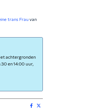
 eine trans Frau
van
 Met achtergronden
3:30 en 14:00 uur,