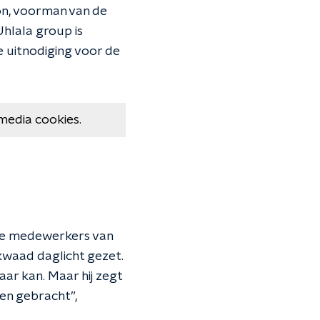
on, voorman van de
Uhlala group is
e uitnodiging voor de
media cookies.
lle medewerkers van
 kwaad daglicht gezet.
ar kan. Maar hij zegt
en gebracht”,