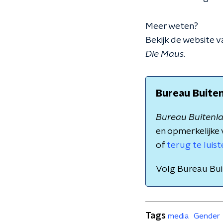
Meer weten?
Bekijk de website 
Die Maus
.
Bureau Buite
Bureau Buitenl
en opmerkelijke 
of
terug te luis
Volg Bureau Bu
Tags
media
Gender