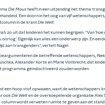
amma
Die Maus
heeft in een uitzending het thema trans
ehandeld. Een doorn in het oog van vijf wetenschappers,
stcolumn in de krant
Die Welt
.
a’s zo uit dat kinderen het kunnen begrijpen. ”Van ‘ho
 oorlog’. Eigenlijk kan alles een onderwerp zijn. En eerd
jd aan transgenders”, vertelt Nagel.
 beargumenteren de betreffende wetenschappers, Rie
aluschka, Alexander Korte en Marie Vollbrecht, dat kind
et programma geïndoctrineerd zouden worden.
d een hoop stof opwaaien, want de wetenschappers kre
ar ook
Die Welt
en de overkoepelende organisatie Alex S
e column wordt verweten ruimte te geven aan dit stan