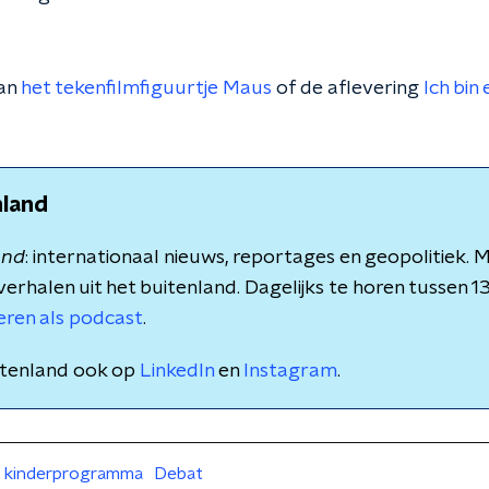
van
het tekenfilmfiguurtje Maus
of de aflevering
Ich bin
nland
and
: internationaal nieuws, reportages en geopolitiek.
verhalen uit het buitenland. Dagelijks te horen tussen 1
teren als podcast
.
itenland ook op
LinkedIn
en
Instagram
.
kinderprogramma
Debat