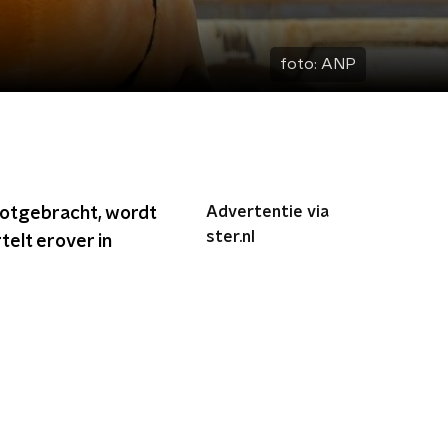
foto:
ANP
Advertentie via
ootgebracht, wordt
ster.nl
telt erover in