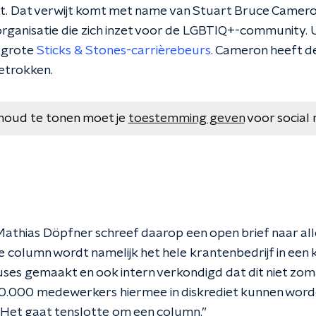
it. Dat verwijt komt met name van Stuart Bruce Camer
organisatie die zich inzet voor de LGBTIQ+-community. 
 grote
Sticks & Stones-carrièrebeurs
. Cameron heeft d
etrokken.
houd te tonen moet je
toestemming geven
voor social 
athias Döpfner schreef daarop een open brief naar a
 de column wordt namelijk het hele krantenbedrijf in een
ses gemaakt en ook intern verkondigd dat dit niet zoma
180.000 medewerkers hiermee in diskrediet kunnen word
Het gaat tenslotte om een column.”