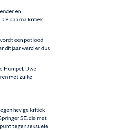
gender en
 die daarna kritiek
e wordt een potlood
er dit jaar werd er dus
ke Hümpel, Uwe
eren met zulke
gen hevige kritiek
pringer SE, die met
dpunt tegen seksuele