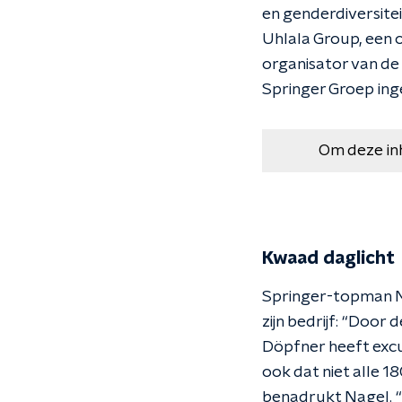
en genderdiversite
Uhlala Group, een 
organisator van de
Springer Groep ing
Om deze in
Kwaad daglicht
Springer-topman M
zijn bedrijf: “Door
Döpfner heeft excu
ook dat niet alle 
benadrukt Nagel. “