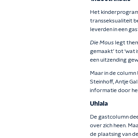
Het kinderprogr
transseksualiteit b
leverden in een ga
Die Maus
legt them
gemaakt’ tot ‘wat is
een uitzending gewi
Maar in de column
Steinhoff, Antje G
informatie door h
Uhlala
De gastcolumn dee
over zich heen. Ma
de plaatsing van d