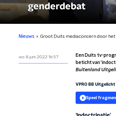
genderdebat
Nieuws
Groot Duits mediaconcern door het
Een Duits tv-prog
wo 8 juni 2022
16:57
beticht van ‘indoct
Buitenland Uitgel
VPRO BB Uitgelicht
Speel fragmen
'Indoctrinatie'