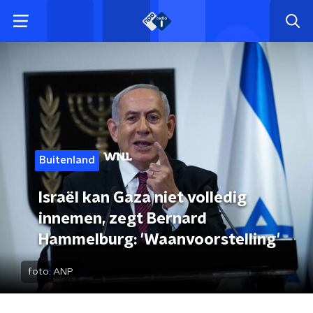
Buitenland
Israël kan Gaza niet volledig
innemen, zegt Bernard
Hammelburg: 'Waanvoorstelling'
foto:
ANP