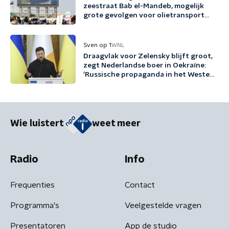
zeestraat Bab el-Mandeb, mogelijk
grote gevolgen voor olietransport
naar Azië
Sven op 1
WNL
Draagvlak voor Zelensky blijft groot,
zegt Nederlandse boer in Oekraïne:
'Russische propaganda in het Westen
werkt enorm goed'
Wie luistert
weet meer
Radio
Info
Frequenties
Contact
Programma's
Veelgestelde vragen
Presentatoren
App de studio