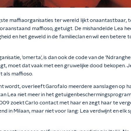
te maffiaorganisaties ter wereld lijkt onaantastbaar, 
ooraanstaand maffioso, getuigt. De mishandelde Lea h
heid en het geweld in de familieclan en wil een betere
anisatie, 'omerta', is dan ook de code van de 'Ndranghet
ngt, moet dat vaak met een gruwelijke dood bekopen. J
t als maffioso.
nt wordt, overleeft Garofalo meerdere aanslagen op ha
kan Lea niet meer in het getuigenbeschermingsprogram
 2009 zoekt Carlo contact met haar en zegt haar te verg
d in Milaan, maar niet voor lang: Lea verdwijnt en elk 