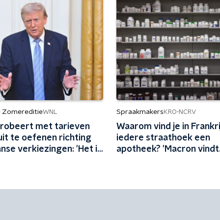
- Zomereditie
Spraakmakers
WNL
KRO-NCRV
robeert met tarieven
Waarom vind je in Frankri
uit te oefenen richting
iedere straathoek een
anse verkiezingen: 'Het is
apotheek? 'Macron vindt
e klap'
Fransen medicijnverslaaf