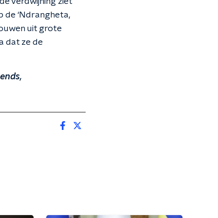
de verdwijning ziet
op de ‘Ndrangheta,
rouwen uit grote
a dat ze de
rends,