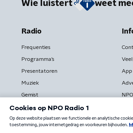
Wie luistert
weet me
Radio
Inf
Frequenties
Cont
Programma's
Veel
Presentatoren
App 
Muziek
Adv
Gemist
NPO
Algemene voorwaarden
Privacybeleid