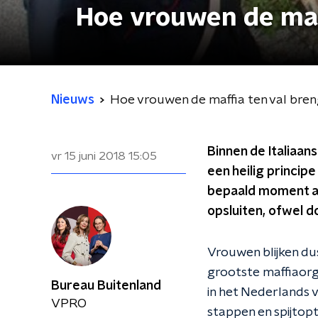
Hoe vrouwen de maf
Nieuws
Hoe vrouwen de maffia ten val bre
Binnen de Italiaan
vr 15 juni 2018
15:05
een heilig princip
bepaald moment and
opsluiten, ofwel d
Vrouwen blijken dus
grootste maffiaorg
Bureau Buitenland
in het Nederlands v
VPRO
stappen en spijtop