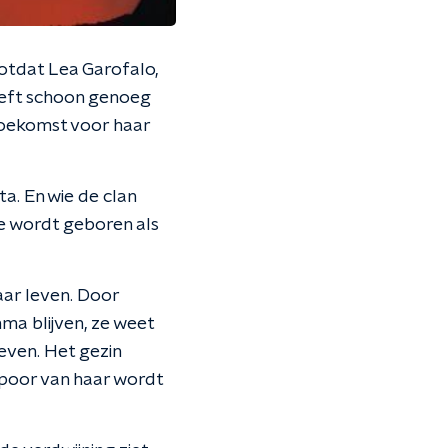
totdat Lea Garofalo,
eeft schoon genoeg
 toekomst voor haar
a. En wie de clan
e wordt geboren als
ar leven. Door
ma blijven, ze weet
even. Het gezin
spoor van haar wordt