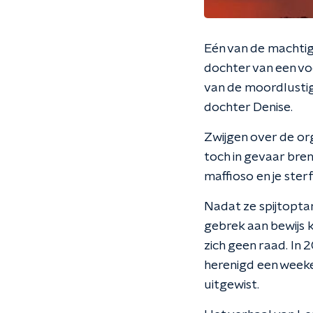
Eén van de machtigs
dochter van een v
van de moordlustig
dochter Denise.
Zwijgen over de org
toch in gevaar bre
maffioso en je sterf
Nadat ze spijtopta
gebrek aan bewijs 
zich geen raad. In
herenigd een weeken
uitgewist.