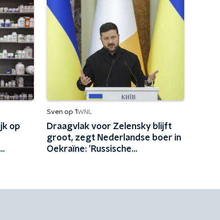
Sven op 1
WNL
jk op
Draagvlak voor Zelensky blijft
groot, zegt Nederlandse boer in
Oekraïne: 'Russische
d'
propaganda in het Westen
werkt enorm goed'