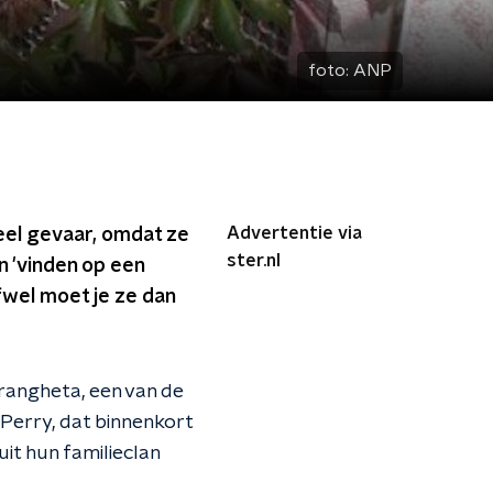
foto:
ANP
Advertentie via
eel gevaar, omdat ze
ster.nl
n 'vinden op een
fwel moet je ze dan
drangheta, een van de
Perry, dat binnenkort
uit hun familieclan