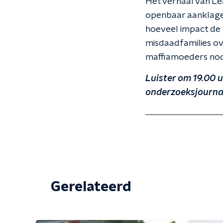
Het verhaal van Lea
openbaar aanklager
hoeveel impact de 
misdaadfamilies ov
maffiamoeders nod
Luister om 19.00 u
onderzoeksjournali
Gerelateerd