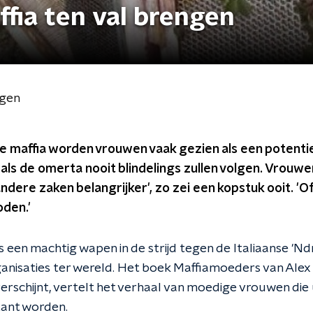
fia ten val brengen
ngen
se maffia worden vrouwen vaak gezien als een potenti
e als de omerta nooit blindelings zullen volgen. Vrouwe
ere zaken belangrijker', zo zei een kopstuk ooit. 'O
oden.'
 een machtig wapen in de strijd tegen de Italiaanse 'N
anisaties ter wereld. Het boek Maffiamoeders van Alex 
erschijnt, vertelt het verhaal van moedige vrouwen die 
tant worden.