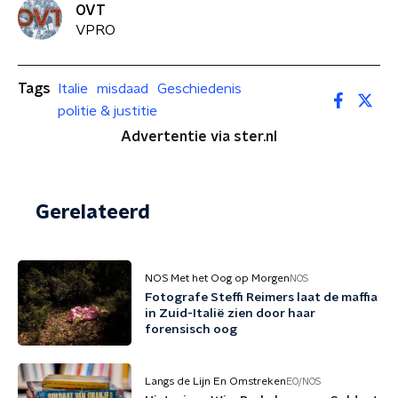
OVT
VPRO
Tags
Italie
misdaad
Geschiedenis
politie & justitie
Advertentie via ster.nl
Gerelateerd
NOS Met het Oog op Morgen
NOS
Fotografe Steffi Reimers laat de maffia
in Zuid-Italië zien door haar
forensisch oog
Langs de Lijn En Omstreken
EO/NOS