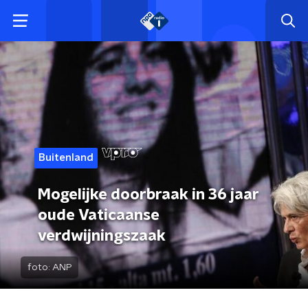
Buitenland
Mogelijke doorbraak in 36 jaar
oude Vaticaanse
verdwijningszaak
foto:
ANP