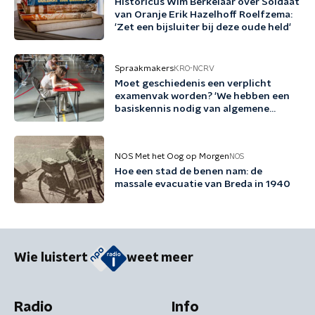
Historicus Wim Berkelaar over Soldaat
van Oranje Erik Hazelhoff Roelfzema:
'Zet een bijsluiter bij deze oude held'
Spraakmakers
KRO-NCRV
Moet geschiedenis een verplicht
examenvak worden? 'We hebben een
basiskennis nodig van algemene
verleden'
NOS Met het Oog op Morgen
NOS
Hoe een stad de benen nam: de
massale evacuatie van Breda in 1940
Wie luistert
weet meer
Radio
Info