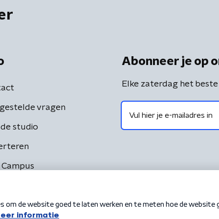
er
o
Abonneer je op o
Elke zaterdag het beste
act
gestelde vragen
de studio
erteren
 Campus