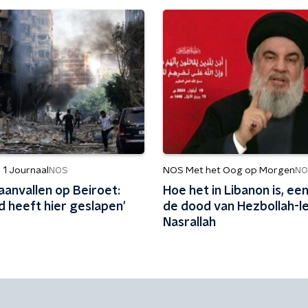
 1 Journaal
NOS Met het Oog op Morgen
NOS
NO
aanvallen op Beiroet:
Hoe het in Libanon is, een
d heeft hier geslapen'
de dood van Hezbollah-l
Nasrallah