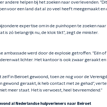
 andere helpen bij het zoeken naar overlevenden. ''Dit i
oen voor een land dat al zo veel heeft meegemaakt en
ijzondere expertise om in de puinhopen te zoeken naa
at is zó belangrijk nu, de klok tikt", zegt de minister.
 ambassade werd door de explosie getroffen. ''Eén of 
eren wat lichter. Het kantoor is ook zwaar geraakt en 
t zelf in Beiroet gewoond, toen ze nog voor de Verenig
ijn gewond geraakt, ik heb contact met ze gehad", verte
 niet meer staat. Het is verwoest, heel bevreemdend."
avond al Nederlandse hulpverleners naar Beiroet