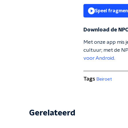
Speel fragmen
Download de NPO
Met onze app mis je
cultuur; met de NP
voor Android
.
Tags
Beiroet
Gerelateerd