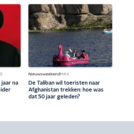
Nieuwsweekend
S
MAX
 jaar na
De Taliban wil toeristen naar
eider
Afghanistan trekken: hoe was
dat 50 jaar geleden?