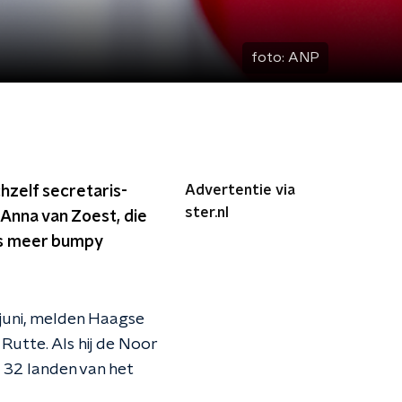
foto:
ANP
Advertentie via
hzelf secretaris-
ster.nl
nna van Zoest, die
 is meer bumpy
 juni, melden Haagse
Rutte. Als hij de Noor
 32 landen van het