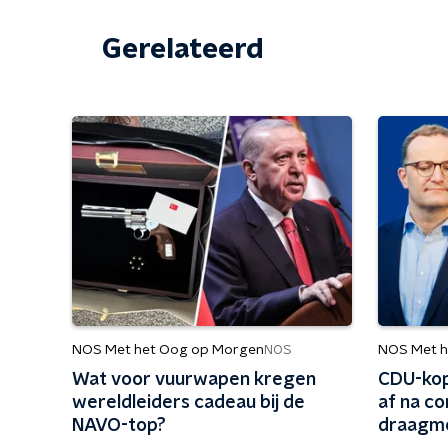
Gerelateerd
NOS Met het Oog op Morgen
NOS Met h
NOS
Wat voor vuurwapen kregen
CDU-kop
wereldleiders cadeau bij de
af na co
NAVO-top?
draagm