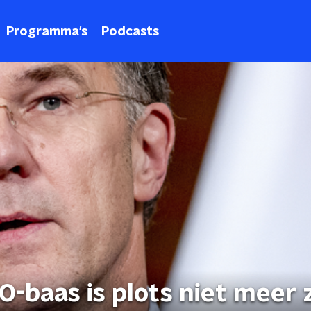
Programma's
Podcasts
-baas is plots niet meer 