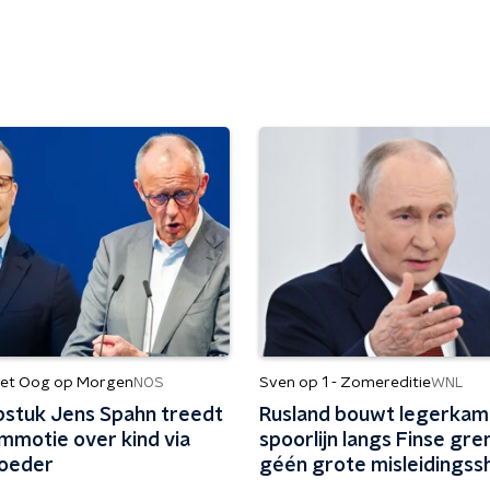
et Oog op Morgen
Sven op 1 - Zomereditie
NOS
WNL
stuk Jens Spahn treedt
Rusland bouwt legerkam
mmotie over kind via
spoorlijn langs Finse grens
oeder
géén grote misleidingss