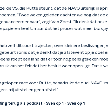
ei de VS, die Rutte steunt, dat de NAVO uiterlijk in apr
noemen. "Twee weken geleden dachten we nog dat de de
s genuanceerder naar", zegt Van Zoest. "Ik denk dat onze
te papieren heeft, maar dat het proces wat meer
bump
heb zelf dit soort trajecten, over kleinere beslissingen, v
beurt soms dat je denkt dat je afstevent op je doel en
eens roept een land dat er toch nog eens gekeken mo
k van het feit dat het besluit weer open ligt. Dat is wat
en gelopen race voor Rutte, benadrukt de oud-NAVO-m
gens mij uitstel en geen afstel."
ding terug als podcast - Sven op 1
-
Sven op 1