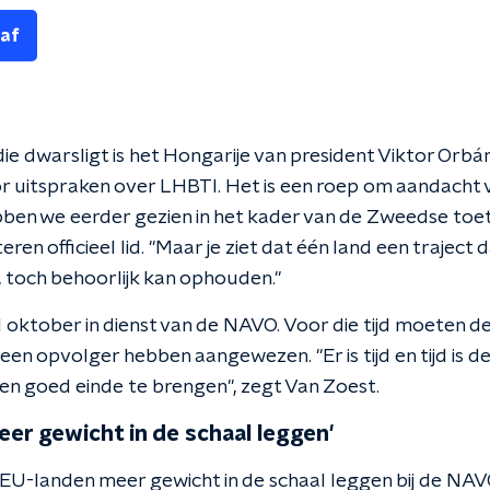
 af
ie dwarsligt is het Hongarije van president Viktor Orbán. 
r uitspraken over LHBTI. Het is een roep om aandacht
ben we eerder gezien in het kader van de Zweedse toe
eren officieel lid. "Maar je ziet dat één land een traject d
t, toch behoorlijk kan ophouden."
1 oktober in dienst van de NAVO. Voor die tijd moeten d
 opvolger hebben aangewezen. "Er is tijd en tijd is de 
een goed einde te brengen", zegt Van Zoest.
er gewicht in de schaal leggen'
U-landen meer gewicht in de schaal leggen bij de NA