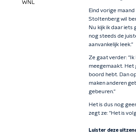
WNL
Eind vorige maand z
Stoltenberg wil be
Nu kijk ik daar iet
nog steeds de juis
aanvankelijk leek."
Ze gaat verder: "Ik 
meegemaakt. Het ge
boord hebt. Dan op
maken anderen gebrui
gebeuren."
Het is dus nog ge
zegt ze: "Het is vol
Luister deze uitzen