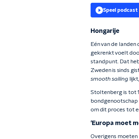
Speel podcast
Hongarije
Eén van de landen d
gekrenkt voelt doo
standpunt. Dat heb
Zweden is sinds gist
smooth sailing
lijk
Stoltenberg is tot 
bondgenootschap een
om dit proces tot 
'Europa moet me
Overigens moeten E