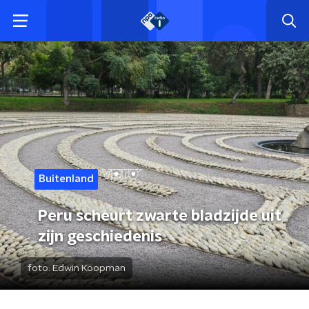
Buitenland
Peru scheurt zwarte bladzijde uit
zijn geschiedenis
foto:
Edwin Koopman