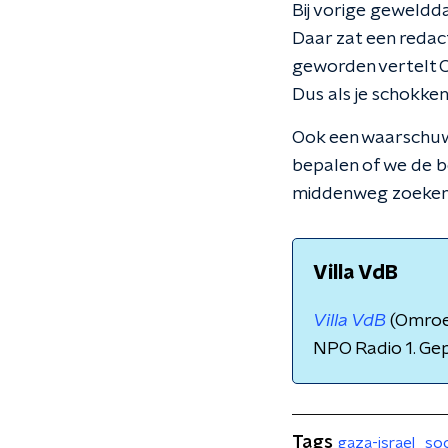
Bij vorige geweldda
Daar zat een redact
geworden vertelt Co
Dus als je schokken
Ook een waarschuwi
bepalen of we de 
middenweg zoeken d
Villa VdB
Villa VdB
(Omroe
NPO Radio 1. Ge
Tags
gaza-israel
soc