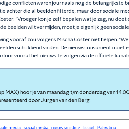
dige conflicten waren journaals nog de belangrijkste br
ie achter die al beelden filterde, maar door sociale med
ster: "Vroeger kon je zelf bepalen wat je zag, nu doet 
de beelden wilt vermijden, moet je eigenlijk geen social
ng vooraf zou volgens Mischa Coster niet helpen. "We w
beelden schokkend vinden. De nieuwsconsument moet e
oor vooral het nieuws te volgen via de officiële kanale
p MAX) hoor je van maandag t/m donderdag van 14.00 
presenteerd door Jurgen van den Berg.
iale media
social media
nieuwsmijding
Israel
Palestina