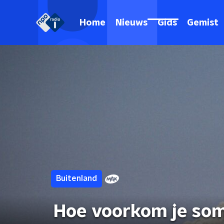
Home
Nieuws
Gids
Gemist
Buitenland
Hoe voorkom je som