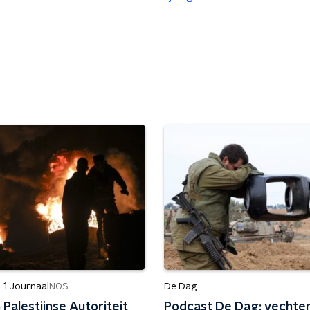
 1 Journaal
De Dag
NOS
n Palestijnse Autoriteit
Podcast De Dag: vechte