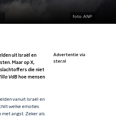
foto:
ANP
Advertentie via
den uit Israël en
ster.nl
isten. Maar op X,
 slachtoffers die niet
illa VdB
hoe mensen
lden vanuit Israël en
hilt welke emoties
 met angst. Zeker als