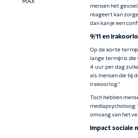
MAX
mensen het gevoel 
reageert kan zorgen
dan kan je een conf
9/11 en Irakoorl
Op de korte termijn
lange termijn is di
4 uur per dag zulke
als mensen die bij d
Irakoorlog."
Toch hebben mensen
mediapsycholoog: "
omvang van het verh
Impact sociale 