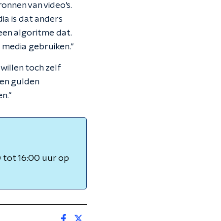
onnen van video’s.
ia is dat anders
een algoritme dat.
e media gebruiken."
illen toch zelf
en gulden
n."
tot 16:00 uur op