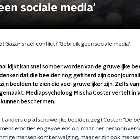
een sociale media'
Gaza-Israël conflict? 'Gebruik geen sociale media'
aal kijkt kan snel somber worden van de gruwelijke beel
denken dat die beelden nog gefilterd zijn door journal
ijn beelden te zien die veel gruwelijker zijn. Zelfs van
 gemaakt. Mediapsycholoog Mischa Coster vertelt in
V
n kunnen beschermen.
t anders op afschuwelijke beelden, zegt Coster: "De bee
k mens emoties en gevoelens op, maar per persoon versc
ommige mensen komt er walging, maar er zijn ook mensen