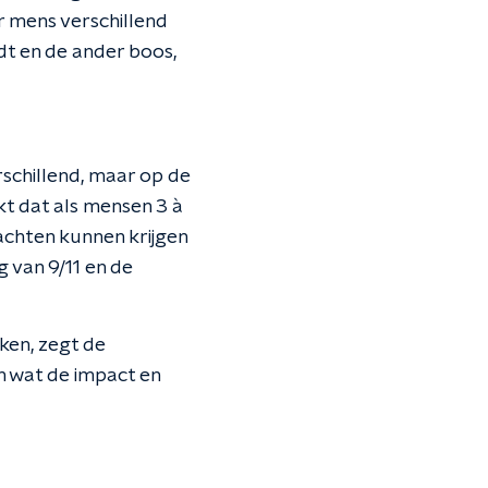
r mens verschillend
rdt en de ander boos,
rschillend, maar op de
jkt dat als mensen 3 à
lachten kunnen krijgen
g van 9/11 en de
ken, zegt de
n wat de impact en