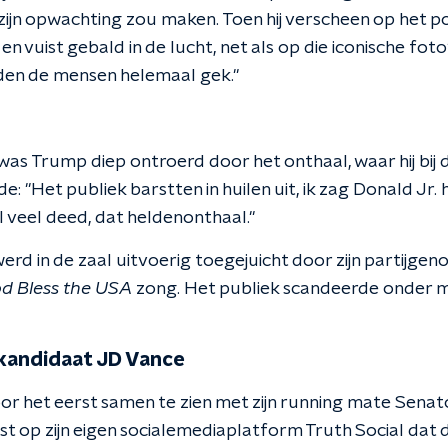
 zijn opwachting zou maken. Toen hij verscheen op het 
n vuist gebald in de lucht, net als op die iconische foto
en de mensen helemaal gek."
was Trump diep ontroerd door het onthaal, waar hij bij 
e: "Het publiek barstten in huilen uit, ik zag Donald Jr. 
 veel deed, dat heldenonthaal."
rd in de zaal uitvoerig toegejuicht door zijn partijgeno
d Bless the USA
zong. Het publiek scandeerde onder m
kandidaat JD Vance
r het eerst samen te zien met zijn running mate Senato
 op zijn eigen socialemediaplatform Truth Social dat 