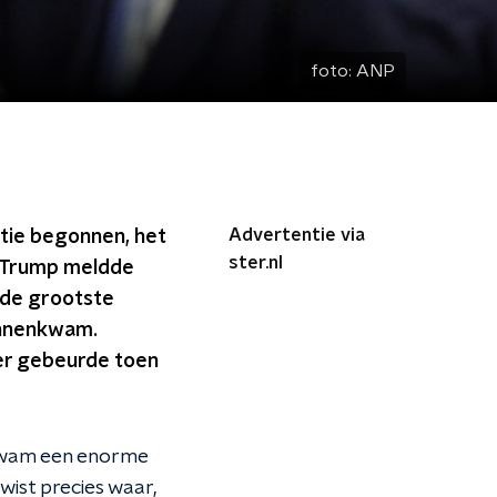
foto:
ANP
Advertentie via
tie begonnen, het
ster.nl
n. Trump meldde
r de grootste
binnenkwam.
er gebeurde toen
 kwam een enorme
wist precies waar,