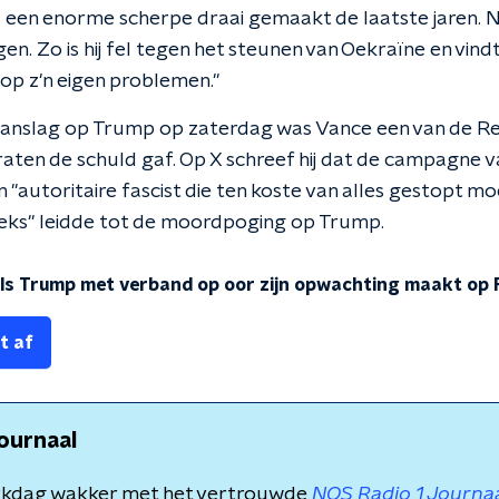
s een enorme scherpe draai gemaakt de laatste jaren. Nu
n. Zo is hij fel tegen het steunen van Oekraïne en vind
op z'n eigen problemen."
anslag op Trump op zaterdag was Vance een van de Rep
en de schuld gaf. Op X schreef hij dat de campagne 
n "autoritaire fascist die ten koste van alles gestopt mo
eeks" leidde tot de moordpoging op Trump.
 als Trump met verband op oor zijn opwachting maakt op 
t af
ournaal
rkdag wakker met het vertrouwde
NOS Radio 1 Journa