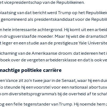
het vicepresidentschap van de Republikeinen.
plaatsing van dat bericht werd Trump op het Republikein
l genomineerd als presidentskandidaat voor de Republi
 hele interessante achtergrond. Hij komt uit een arbeid
 drugsverslaafde moeder. Maar hij wist die dramatisc
et leger en een studie aan de prestigieuze Yale Universitei
elichaming van de Amerikaanse droom: dat iedereen het 
 boek over de vergeten arbeidersklasse en dat is ook ve
achtige politieke carrière
en Vance zit zo'n twee jaar in de Senaat, waar hij een dui
Zo steunde hij een voorstel voor een nationaal abortusv
 om diversiteitsprogramma's bij de overheid af te schaf
og een felle tegenstander van Trump. Hij noemde hem z