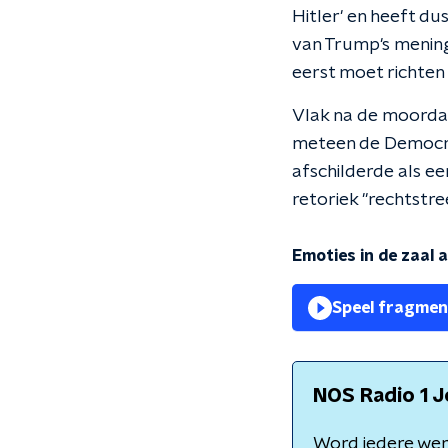
Hitler' en heeft du
van Trump's meninge
eerst moet richten 
Vlak na de moorda
meteen de Democrat
afschilderde als ee
retoriek "rechtstr
Emoties in de zaal
Speel fragmen
NOS Radio 1 J
Word iedere we