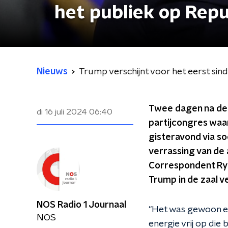
het publiek op Repu
Nieuws
Trump verschijnt voor het eerst sin
Twee dagen na de 
di 16 juli 2024
06:40
partijcongres waar
gisteravond via so
verrassing van de 
Correspondent Ryan
Trump in de zaal v
NOS Radio 1 Journaal
"Het was gewoon e
NOS
energie vrij op die