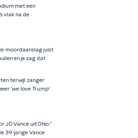
podium met een
's vlak na de
de moordaanslag juist
huilen en je zag dat
ten terwijl zanger
eer '
we love Trump
'
r JD Vance uit Ohio."
de 39-jarige Vance