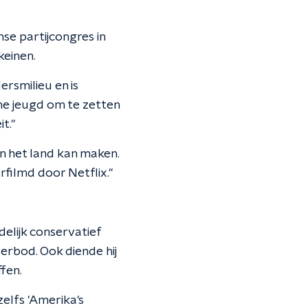
se partijcongres in
keinen.
ersmilieu en is
he jeugd om te zetten
t."
in het land kan maken.
rfilmd door Netflix."
delijk conservatief
erbod. Ook diende hij
fen.
elfs 'Amerika's