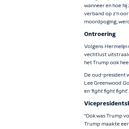
wanneer en hoe hij
verband op z'n oor e
moordpoging, werd
Ontroering
Volgens Hermelijn 
vechtlust uitstraald
het Trump ook heel
De oud-president we
Lee Greenwood
Go
en '
fight fight fight
'.
Vicepresidents
"Ook was Trump voo
Trump maakte eerst