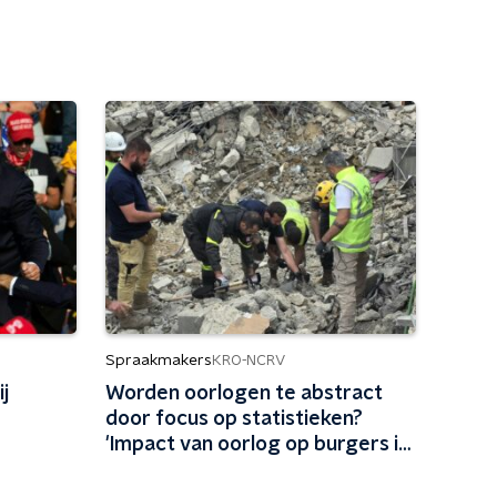
Spraakmakers
KRO-NCRV
j
Worden oorlogen te abstract
door focus op statistieken?
'Impact van oorlog op burgers is
belangrijk'