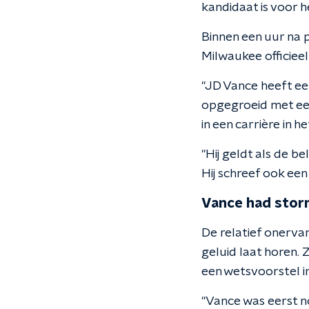
kandidaat is voor 
Binnen een uur na 
Milwaukee officiee
"JD Vance heeft een
opgegroeid met een
in een carrière in h
"Hij geldt als de b
Hij schreef ook een
Vance had storm
De relatief onervar
geluid laat horen. 
een wetsvoorstel in
"Vance was eerst n