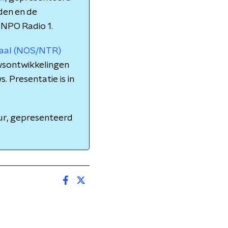
nden en de
 NPO Radio 1.
naal (NOS/NTR)
wsontwikkelingen
. Presentatie is in
ur, gepresenteerd