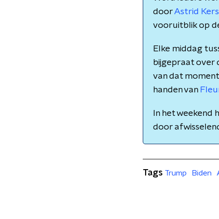
door
Astrid Ke
vooruitblik op d
Elke middag tuss
bijgepraat over
van dat moment. M
handen van
Fleu
In het weekend h
door afwissele
Tags
Trump
Biden