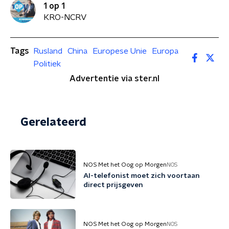
1 op 1
KRO-NCRV
Tags
Rusland
China
Europese Unie
Europa
Politiek
Advertentie via ster.nl
Gerelateerd
NOS Met het Oog op Morgen
NOS
AI-telefonist moet zich voortaan
direct prijsgeven
NOS Met het Oog op Morgen
NOS