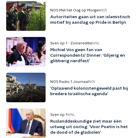
NOS Met het Oog op Morgen
NOS
Autoriteiten gaan uit van islamistisch
motief bij aanslag op Pride in Berlijn
Sven op 1 - Zomereditie
WNL
Michiel Vos geen fan van
Correspondents' Dinner: 'Glijerig en
glibberig nerdfest'
NOS Radio 1 Journaal
NOS
'Oplaaiend kolonistengeweld past bij
bredere Israëlische agenda'
Sven op 1
WNL
Ruslanddeskundige ziet maar één
uitweg uit oorlog: 'Voor Poetin is het
de dood of de gladiolen'