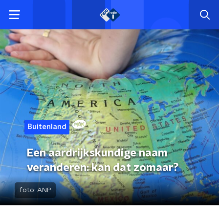
Buitenland
Een aardrijkskundige naam
veranderen: kan dat zomaar?
foto:
ANP