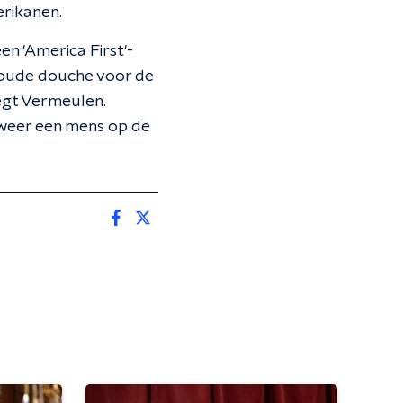
erikanen.
n 'America First'-
 koude douche voor de
egt Vermeulen.
 weer een mens op de