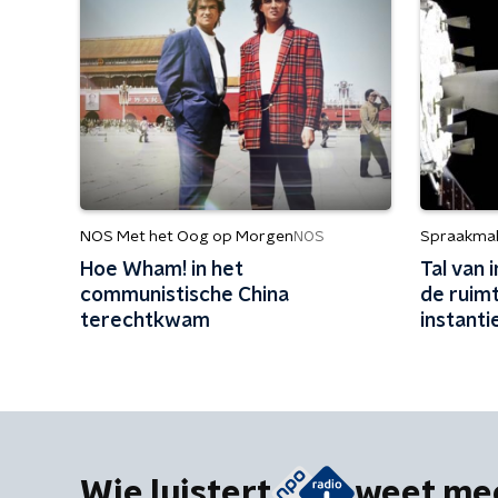
NOS Met het Oog op Morgen
Spraakma
NOS
Hoe Wham! in het
Tal van 
communistische China
de ruimt
terechtkwam
instant
aarde'
Wie luistert
weet me