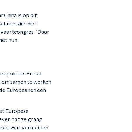
 China is op dit
laten zich niet
evaartcongres. "Daar
met hun
eopolitiek. En dat
is om samen te werken
n de Europeanen een
het Europese
even dat ze graag
eren. Wat Vermeulen