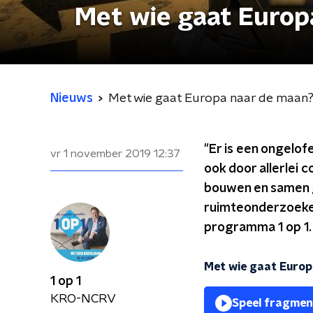
Met wie gaat Europ
Nieuws
Met wie gaat Europa naar de maan
"Er is een ongelof
vr 1 november 2019
12:37
ook door allerlei 
bouwen en samen ga
ruimteonderzoeker
programma 1 op 1.
Met wie gaat Europ
1 op 1
KRO-NCRV
Speel fragmen