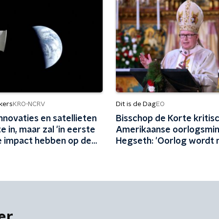
kers
Dit is de Dag
KRO-NCRV
EO
innovaties en satellieten
Bisschop de Korte kritis
e in, maar zal 'in eerste
Amerikaanse oorlogsmin
ie impact hebben op de
Hegseth: 'Oorlog wordt 
door God gezegend'
er