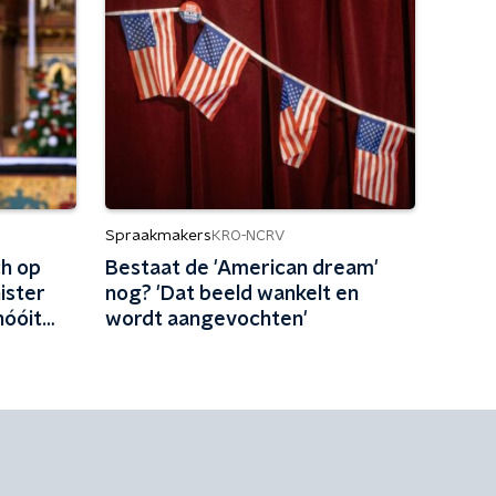
Spraakmakers
KRO-NCRV
ch op
Bestaat de 'American dream'
ister
nog? 'Dat beeld wankelt en
nóóit
wordt aangevochten'