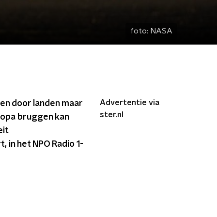
foto:
NASA
Advertentie via
een door landen maar
ster.nl
uropa bruggen kan
it
 in het NPO Radio 1-