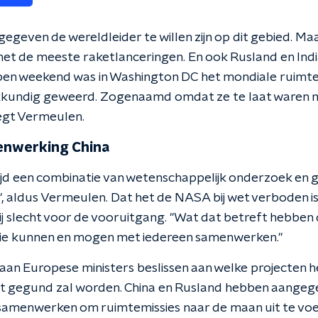
geven de wereldleider te willen zijn op dit gebied. Maar
t de meeste raketlanceringen. En ook Rusland en India 
pen weekend was in Washington DC het mondiale ruimt
vakkundig geweerd. Zogenaamd omdat ze te laat waren 
egt Vermeulen.
nwerking China
ijd een combinatie van wetenschappelijk onderzoek en g
", aldus Vermeulen. Dat het de NASA bij wet verboden 
ij slecht voor de vooruitgang. "Wat dat betreft hebbe
 die kunnen en mogen met iedereen samenwerken."
an Europese ministers beslissen aan welke projecten 
 gegund zal worden. China en Rusland hebben aangeg
 samenwerken om ruimtemissies naar de maan uit te vo