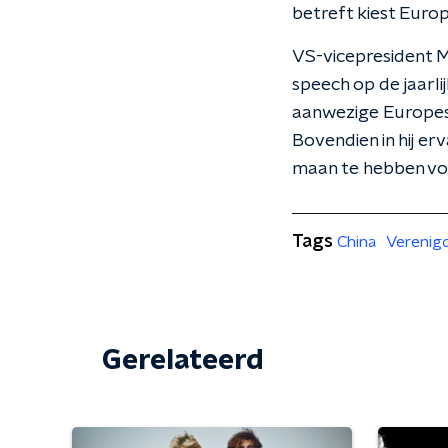
betreft kiest Euro
VS-vicepresident M
speech op de jaarl
aanwezige Europes
Bovendien in hij e
maan te hebben vol
Tags
China
Verenig
Gerelateerd