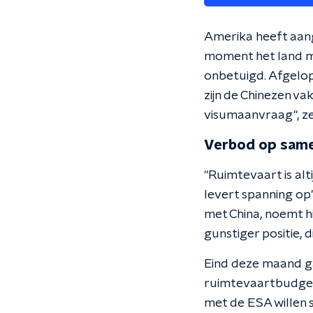
Amerika heeft aange
moment het land me
onbetuigd. Afgelo
zijn de Chinezen 
visumaanvraag", z
Verbod op same
"Ruimtevaart is alt
levert spanning op
met China, noemt h
gunstiger positie,
Eind deze maand ga
ruimtevaartbudget
met de ESA willen